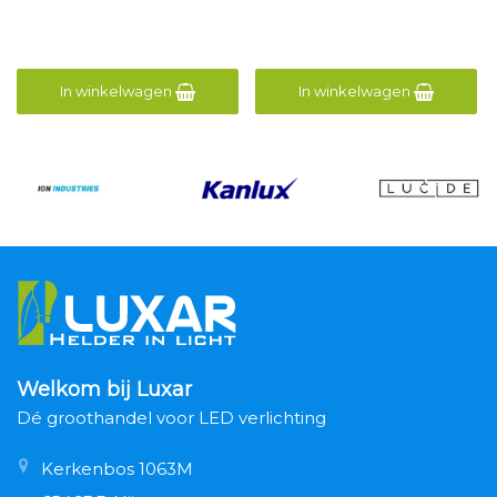
In winkelwagen
In winkelwagen
Welkom bij Luxar
Dé groothandel voor LED verlichting
Kerkenbos 1063M