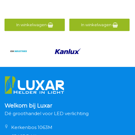
In winkelwagen
In winkelwagen
Welkom bij Luxar
Dé groothandel voor LED verlichting
Kerkenbos 1063M