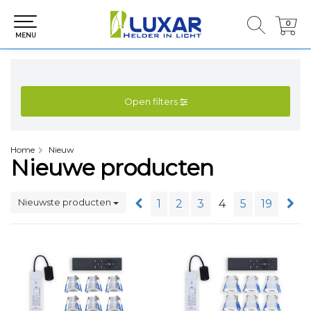
0
0
MENU
Open filters
Home
Nieuw
Nieuwe producten
Nieuwste producten
1
2
3
4
5
19