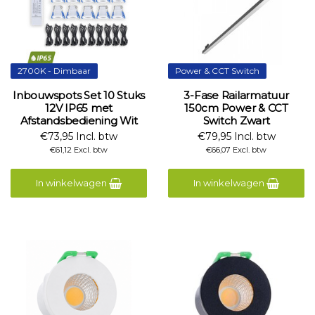
2700K - Dimbaar
Power & CCT Switch
Inbouwspots Set 10 Stuks
3-Fase Railarmatuur
12V IP65 met
150cm Power & CCT
Afstandsbediening Wit
Switch Zwart
€73,95 Incl. btw
€79,95 Incl. btw
€61,12 Excl. btw
€66,07 Excl. btw
In winkelwagen
In winkelwagen