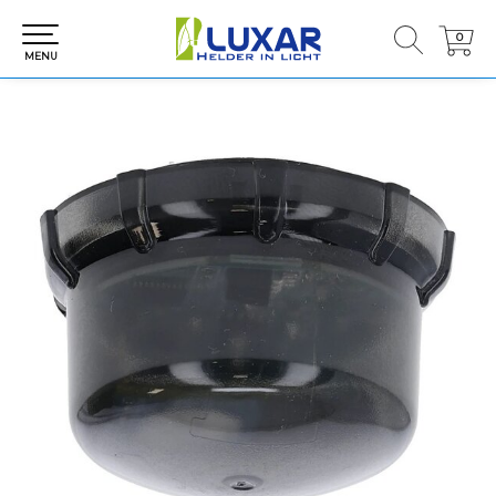
0
0
MENU