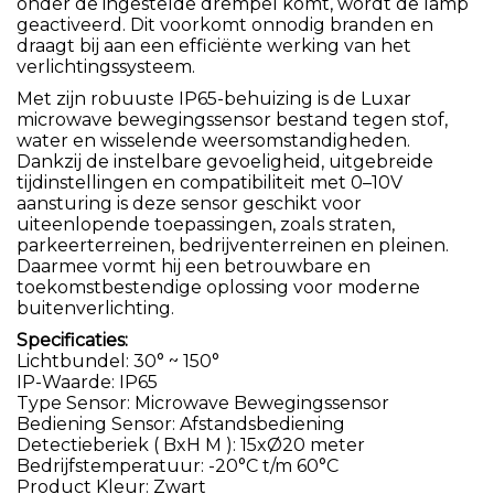
onder de ingestelde drempel komt, wordt de lamp
geactiveerd. Dit voorkomt onnodig branden en
draagt bij aan een efficiënte werking van het
verlichtingssysteem.
Met zijn robuuste IP65-behuizing is de Luxar
microwave bewegingssensor bestand tegen stof,
water en wisselende weersomstandigheden.
Dankzij de instelbare gevoeligheid, uitgebreide
tijdinstellingen en compatibiliteit met 0–10V
aansturing is deze sensor geschikt voor
uiteenlopende toepassingen, zoals straten,
parkeerterreinen, bedrijventerreinen en pleinen.
Daarmee vormt hij een betrouwbare en
toekomstbestendige oplossing voor moderne
buitenverlichting.
Specificaties:
Lichtbundel: 30° ~ 150°
IP-Waarde: IP65
Type Sensor: Microwave Bewegingssensor
Bediening Sensor: Afstandsbediening
Detectieberiek ( BxH M ): 15xØ20 meter
Bedrijfstemperatuur: -20°C t/m 60°C
Product Kleur: Zwart