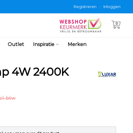
Registreren
|
Inloggen
0
Outlet
Inspiratie
Merken
mp 4W 2400K
cl. btw