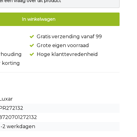
el een vraag over dit product
In winkelwagen
Gratis verzending vanaf 99
Grote eigen voorraad
erhouding
Hoge klanttevredenheid
r korting
Luxar
PR272132
8720701272132
1-2 werkdagen