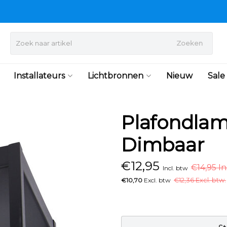
Zoeken
Installateurs
Lichtbronnen
Nieuw
Sale
Plafondla
Dimbaar
€
12,95
€14,95 In
Incl. btw
€10,70
Excl. btw
€
12,36 Excl. btw.