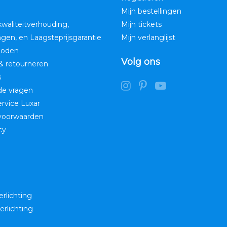
Mijn bestellingen
kwaliteitverhouding,
Mijn tickets
ngen, en Laagsteprijsgarantie
Mijn verlanglijst
hoden
Volg ons
& retourneren
s
de vragen
service Luxar
voorwaarden
cy
erlichting
erlichting