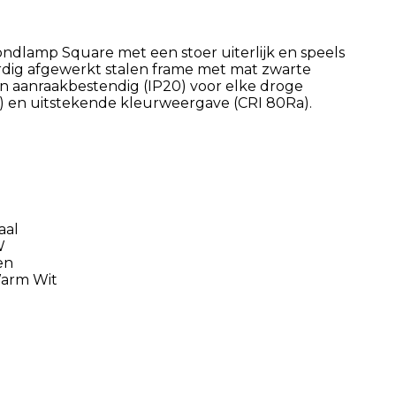
dlamp Square met een stoer uiterlijk en speels
dig afgewerkt stalen frame met mat zwarte
n aanraakbestendig (IP20) voor elke droge
n) en uitstekende kleurweergave (CRI 80Ra).
aal
W
en
Warm Wit