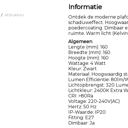
Informatie
/
Afdrukken
Ontdek de moderne plafon
schaduweffect. Hoogwaar
poedercoating. Dimbaar e
ruimte. Warm licht (Kelvi
Algemeen
Lengte (mm): 160
Breedte (mm): 160
Hoogte (mm): 160
Wattage: 4 Watt
Kleur: Zwart
Materiaal: Hoogwaardig st
Lumen Efficiëntie: 80lm/
Lichtopbrengst: 320 Lum
Lichtkleur: 2400K Extra 
CRI: >80Ra
Voltage: 220-240V(AC)
Hertz: 50 Hz
IP-Waarde: IP20
Fitting: E27
Dimbaar: Ja