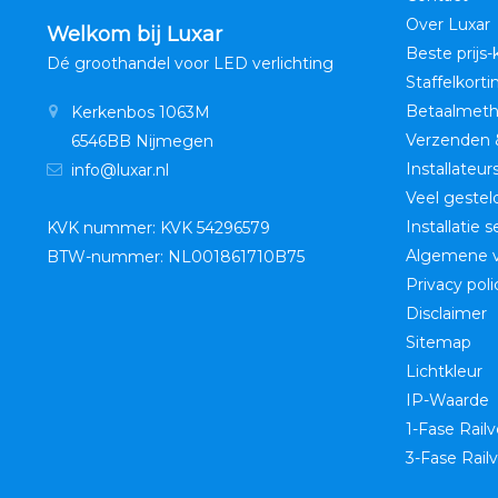
Over Luxar
Welkom bij Luxar
Beste prijs-
Dé groothandel voor LED verlichting
Staffelkorti
Betaalmet
Kerkenbos 1063M
Verzenden 
6546BB Nijmegen
Installateur
info@luxar.nl
Veel gestel
Installatie 
KVK nummer: KVK 54296579
Algemene 
BTW-nummer: NL001861710B75
Privacy poli
Disclaimer
Sitemap
Lichtkleur
IP-Waarde
1-Fase Railv
3-Fase Railv