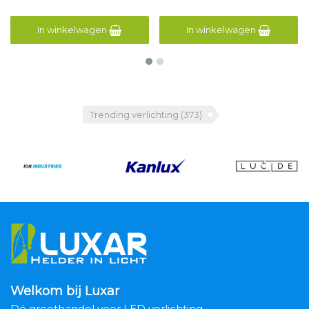
In winkelwagen
In winkelwagen
Trending verlichting
(373)
Welkom bij Luxar
Dé groothandel voor LED verlichting