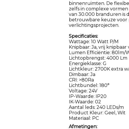
binnenruimten. De flexib
zelfs in complexe vormen o
van 30.000 branduren is 
betrouwbare keuze voor p
verlichtingsprojecten.
Specificaties:
Wattage: 10 Watt P/M
Knipbaar: Ja, vrij knipba
Lumen Efficiëntie: 80lm/
Lichtopbrengst: 4000 Lm
Energieklasse: G
Lichtkleur: 2700K extra w
Dimbaar: Ja
CRI: >80Ra
Lichtbundel: 180°
Voltage: 24V
IP-Waarde: IP20
IK-Waarde: 02
Aantal leds: 240 LEDs/m
Product Kleur: Geel, Wit
Materiaal: PC
Afmetingen: