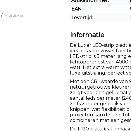
Artikelnummer:
EAN:
/
Afdrukken
Levertijd:
Informatie
De Luxar LED-strip biedt 
ideaal is voor zowel funct
LED-strip is 5 meter lan
lichtopbrengst van 4000 
watt. Het extra warm witt
luxe uitstraling, perfect 
Met een CRI-waarde van 90
natuurgetrouwe kleurenwe
zorgt voor een gelijkmati
aantal leds per meter (240 
zelfs zonder gebruik van e
knippen, wat flexibiliteit b
projecten kan de strip to
combineren met een gesc
De IP20-classificatie maa