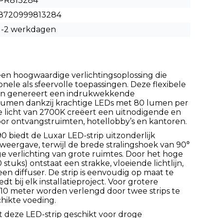
PR813284
8720999813284
1-2 werkdagen
een hoogwaardige verlichtingsoplossing die
ionele als sfeervolle toepassingen. Deze flexibele
g en genereert een indrukwekkende
lumen dankzij krachtige LEDs met 80 lumen per
e licht van 2700K creëert een uitnodigende en
voor ontvangstruimten, hotellobby’s en kantoren.
 biedt de Luxar LED-strip uitzonderlijk
ergave, terwijl de brede stralingshoek van 90°
ge verlichting van grote ruimtes. Door het hoge
stuks) ontstaat een strakke, vloeiende lichtlijn,
en diffuser. De strip is eenvoudig op maat te
iedt bij elk installatieproject. Voor grotere
t 10 meter worden verlengd door twee strips te
hikte voeding.
kt deze LED-strip geschikt voor droge