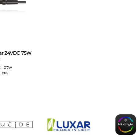
aar 24VDC 75W
8
l. btw
l. btw