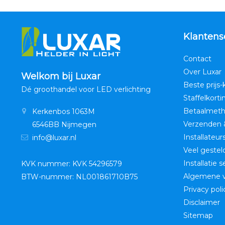
Klantens
Contact
Over Luxar
Welkom bij Luxar
Beste prijs-
Dé groothandel voor LED verlichting
Staffelkorti
Betaalmet
Kerkenbos 1063M
Verzenden 
6546BB Nijmegen
Installateur
info@luxar.nl
Veel gestel
Installatie 
KVK nummer: KVK 54296579
Algemene 
BTW-nummer: NL001861710B75
Privacy poli
Disclaimer
Sitemap