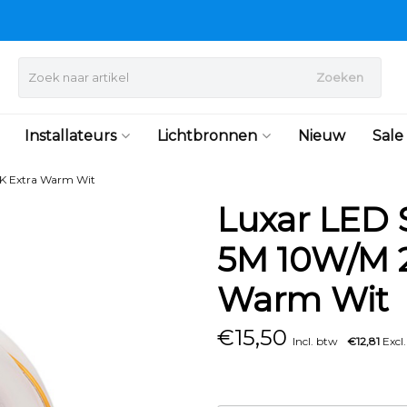
Zoeken
Installateurs
Lichtbronnen
Nieuw
Sale
0K Extra Warm Wit
Luxar LED S
5M 10W/M 2
Warm Wit
€
15,50
Incl. btw
€12,81
Excl