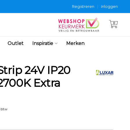
Registreren
|
Inloggen
0
Outlet
Inspiratie
Merken
trip 24V IP20
700K Extra
. btw