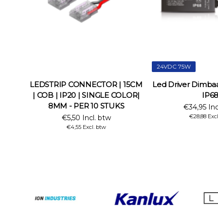
24VDC 75W
LEDSTRIP CONNECTOR | 15CM
Led Driver Dimb
| COB | IP20 | SINGLE COLOR|
IP6
8MM - PER 10 STUKS
€34,95 Inc
€28,88 Exc
€5,50 Incl. btw
€4,55 Excl. btw