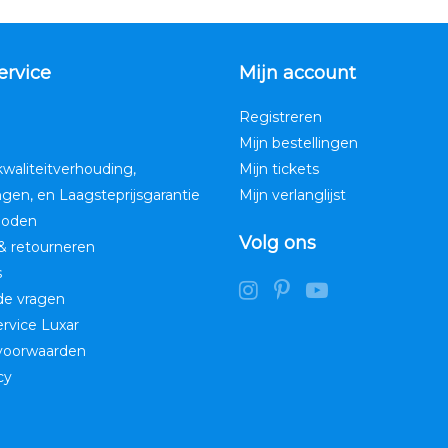
ervice
Mijn account
Registreren
Mijn bestellingen
kwaliteitverhouding,
Mijn tickets
ngen, en Laagsteprijsgarantie
Mijn verlanglijst
hoden
Volg ons
& retourneren
s
de vragen
service Luxar
voorwaarden
cy