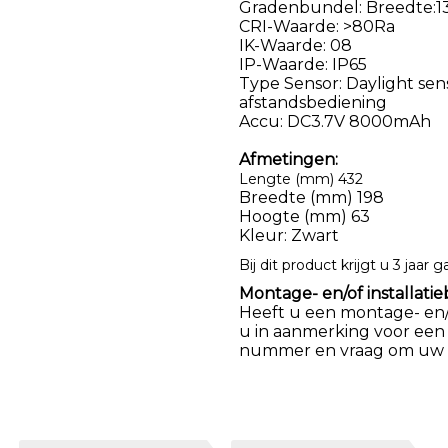
Gradenbundel: Breedte:13
CRI-Waarde: >80Ra
IK-Waarde: 08
IP-Waarde: IP65
Type Sensor: Daylight sen
afstandsbediening
Accu: DC3.7V 8000mAh
Afmetingen:
Lengte (mm) 432
Breedte (mm) 198
Hoogte (mm) 63
Kleur: Zwart
Bij dit product krijgt u 3 jaar g
Montage- en/of installatie
Heeft u een montage- en/of
u in aanmerking voor een
nummer en vraag om uw k