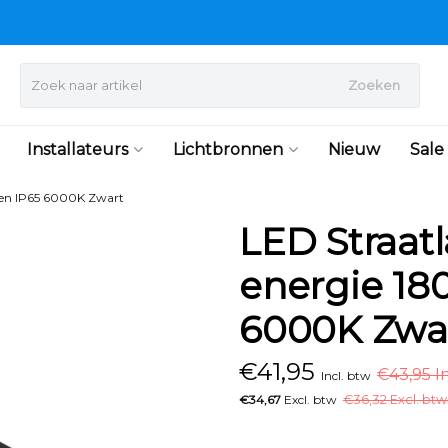
Zoeken
Installateurs
Lichtbronnen
Nieuw
Sale
en IP65 6000K Zwart
LED Straat
energie 18
6000K Zwa
€
41,95
€43,95 I
Incl. btw
€34,67
Excl. btw
€
36,32 Excl. btw