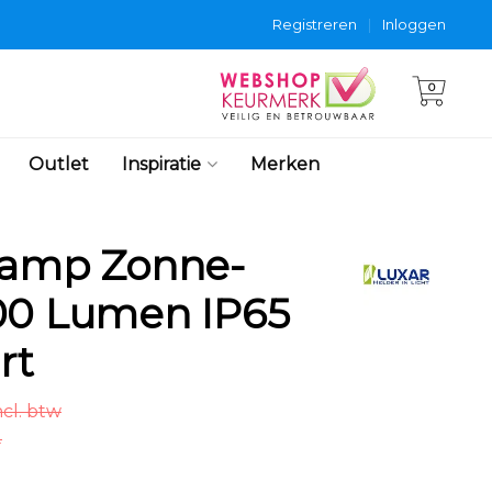
Registreren
|
Inloggen
0
Outlet
Inspiratie
Merken
lamp Zonne-
00 Lumen IP65
rt
ncl. btw
.