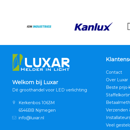
Klantens
Contact
Over Luxar
Welkom bij Luxar
Beste prijs-
Dé groothandel voor LED verlichting
Staffelkorti
Betaalmet
Kerkenbos 1063M
Verzenden 
6546BB Nijmegen
Installateur
info@luxar.nl
Veel gestel