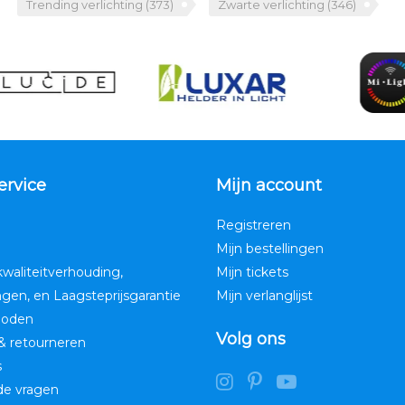
Trending verlichting
(373)
Zwarte verlichting
(346)
ervice
Mijn account
Registreren
Mijn bestellingen
kwaliteitverhouding,
Mijn tickets
ngen, en Laagsteprijsgarantie
Mijn verlanglijst
hoden
Volg ons
& retourneren
s
de vragen