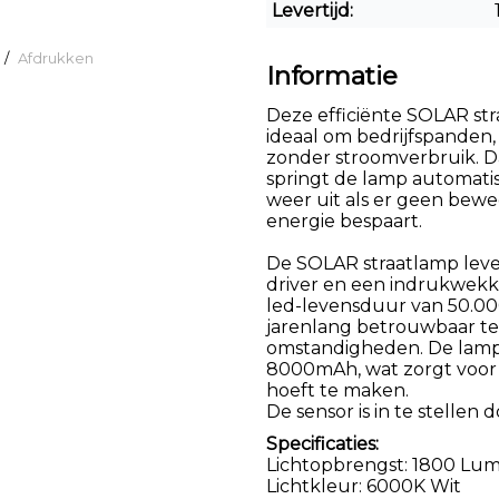
Levertijd:
/
Afdrukken
Informatie
Deze efficiënte SOLAR str
ideaal om bedrijfspanden,
zonder stroomverbruik. 
springt de lamp automati
weer uit als er geen bew
energie bespaart.
De SOLAR straatlamp levert
driver en een indrukwekk
led-levensduur van 50.0
jarenlang betrouwbaar te
omstandigheden.
De lamp
8000mAh, wat zorgt voor 
hoeft te maken.
De sensor is in te stellen
Specificaties:
Lichtopbrengst: 1800 Lu
Lichtkleur: 6000K Wit