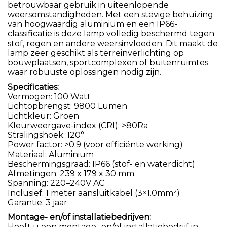
betrouwbaar gebruik in uiteenlopende
weersomstandigheden. Met een stevige behuizing
van hoogwaardig aluminium en een IP66-
classificatie is deze lamp volledig beschermd tegen
stof, regen en andere weersinvloeden. Dit maakt de
lamp zeer geschikt als terreinverlichting op
bouwplaatsen, sportcomplexen of buitenruimtes
waar robuuste oplossingen nodig zijn.
Specificaties:
Vermogen: 100 Watt
Lichtopbrengst: 9800 Lumen
Lichtkleur: Groen
Kleurweergave-index (CRI): >80Ra
Stralingshoek: 120°
Power factor: >0.9 (voor efficiënte werking)
Materiaal: Aluminium
Beschermingsgraad: IP66 (stof- en waterdicht)
Afmetingen: 239 x 179 x 30 mm
Spanning: 220–240V AC
Inclusief: 1 meter aansluitkabel (3×1.0mm²)
Garantie: 3 jaar
Montage- en/of installatiebedrijven:
Heeft u een montage- en/of installatiebedrijf in