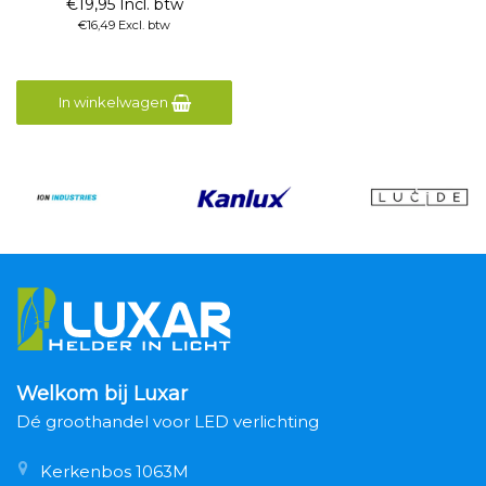
€19,95 Incl. btw
€16,49 Excl. btw
In winkelwagen
Welkom bij Luxar
Dé groothandel voor LED verlichting
Kerkenbos 1063M