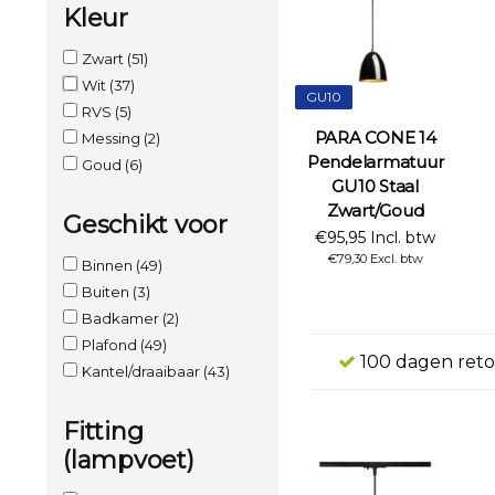
Kleur
Zwart
(51)
Wit
(37)
GU10
RVS
(5)
PARA CONE 14
Messing
(2)
Pendelarmatuur
Goud
(6)
GU10 Staal
Zwart/Goud
Geschikt voor
€95,95 Incl. btw
€79,30 Excl. btw
Binnen
(49)
Buiten
(3)
Badkamer
(2)
Plafond
(49)
100 dagen reto
Kantel/draaibaar
(43)
Fitting
(lampvoet)