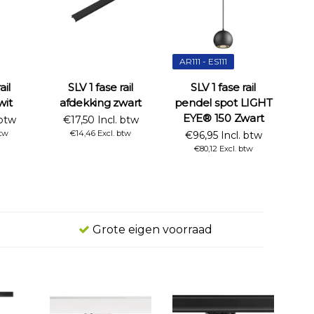
AR111 - ES111
ail
SLV 1 fase rail
SLV 1 fase rail
wit
afdekking zwart
pendel spot LIGHT
EYE® 150 Zwart
 btw
€17,50 Incl. btw
btw
€14,46 Excl. btw
€96,95 Incl. btw
€80,12 Excl. btw
Grote eigen voorraad