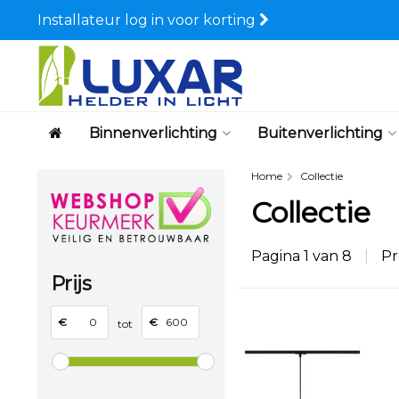
Installateur log in voor korting
Binnenverlichting
Buitenverlichting
Home
Collectie
Collectie
Pagina 1 van 8
|
Pr
Prijs
€
€
tot