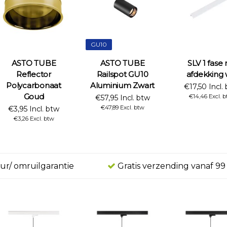
GU10
ASTO TUBE
ASTO TUBE
SLV 1 fase r
Reflector
Railspot GU10
afdekking 
Polycarbonaat
Aluminium Zwart
€17,50 Incl.
Goud
€14,46 Excl. 
€57,95 Incl. btw
€47,89 Excl. btw
€3,95 Incl. btw
€3,26 Excl. btw
ur/ omruilgarantie
Gratis verzending vanaf 99