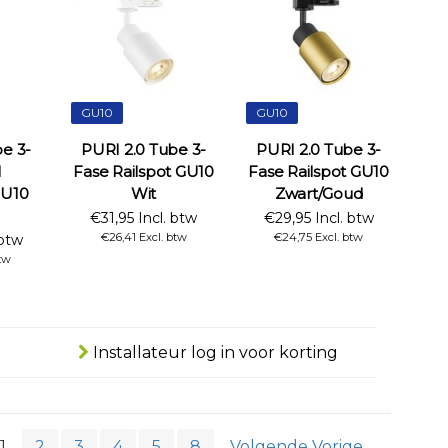
GU10
GU10
e 3-
PURI 2.0 Tube 3-
PURI 2.0 Tube 3-
l
Fase Railspot GU10
Fase Railspot GU10
GU10
Wit
Zwart/Goud
€31,95 Incl. btw
€29,95 Incl. btw
€26,41 Excl. btw
€24,75 Excl. btw
 btw
btw
Installateur log in voor korting
1
2
3
4
5
8
Volgende Vorige