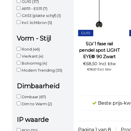
GU10
(37)
AR111 - ES111
(7)
GX53 (platte schijf)
(1)
Incl. lichtbron
(5)
GU10
Vorm - Stijl
SLV 1 fase rail
Rond
(46)
pendel spot LIGHT
EYE® 90 Zwart
Vierkant
(4)
Bolvormig
(4)
€68,50 Incl. btw
€56,61 Excl. btw
Modern Trending
(35)
Dimbaarheid
Dimbaar
(67)
Beste prijs-kw
Dim to Warm
(2)
IP waarde
Pagina 1 van 8
|
Pro
IP20
(70)