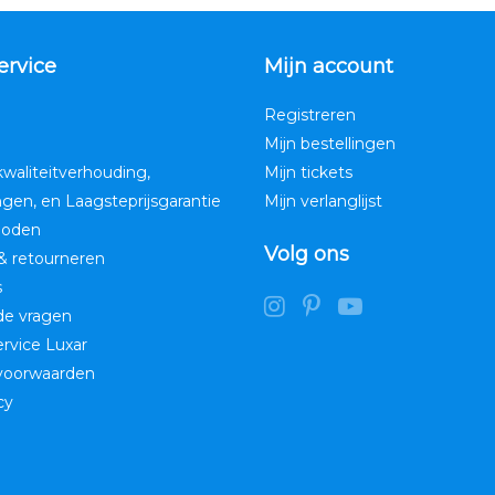
ervice
Mijn account
Registreren
Mijn bestellingen
kwaliteitverhouding,
Mijn tickets
ngen, en Laagsteprijsgarantie
Mijn verlanglijst
hoden
Volg ons
& retourneren
s
de vragen
service Luxar
voorwaarden
cy