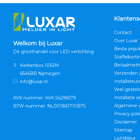
Klantens
Contact
Over Luxar
Welkom bij Luxar
Beste prijs-
Dé groothandel voor LED verlichting
Staffelkorti
Betaalmet
Kerkenbos 1063M
Verzenden 
6546BB Nijmegen
Installateur
info@luxar.nl
Veel gestel
Installatie 
KVK nummer: KVK 54296579
Algemene 
BTW-nummer: NL001861710B75
Privacy poli
Disclaimer
Sitemap
Lichtkleur