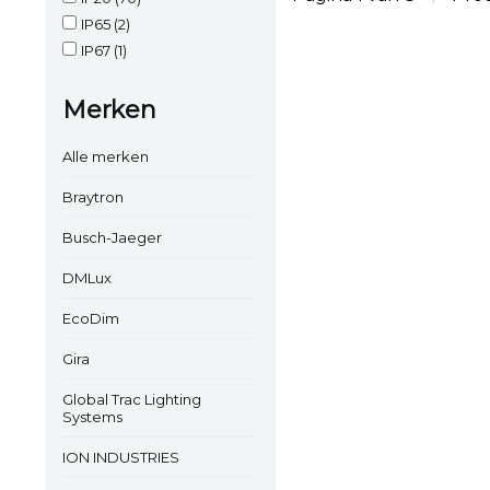
IP65
(2)
IP67
(1)
Merken
Alle merken
Braytron
Busch-Jaeger
DMLux
EcoDim
Gira
Global Trac Lighting
Systems
ION INDUSTRIES