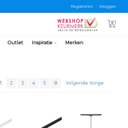
Registreren
|
Inloggen
0
Outlet
Inspiratie
Merken
1
2
3
4
5
8
Volgende Vorige