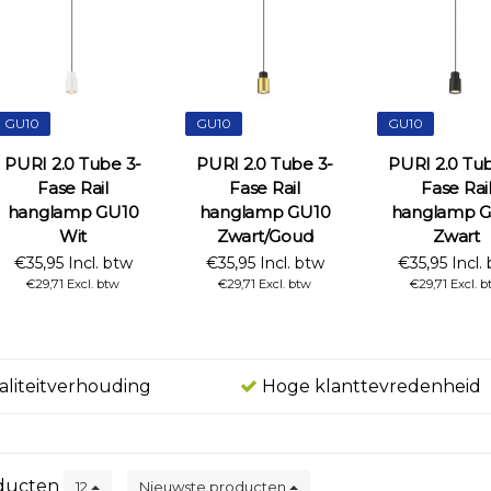
GU10
GU10
GU10
PURI 2.0 Tube 3-
PURI 2.0 Tube 3-
PURI 2.0 Tub
Fase Rail
Fase Rail
Fase Rai
hanglamp GU10
hanglamp GU10
hanglamp 
Wit
Zwart/Goud
Zwart
€35,95 Incl. btw
€35,95 Incl. btw
€35,95 Incl.
€29,71 Excl. btw
€29,71 Excl. btw
€29,71 Excl. 
aliteitverhouding
Hoge klanttevredenheid
ducten
12
Nieuwste producten