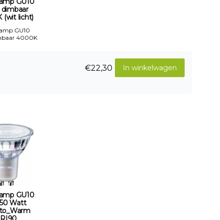
amp GU10
 dimbaar
(wit licht)
Lamp GU10
mbaar 4000K
€22,30
In winkelwagen
amp GU10
-50 Watt
to_Warm
RI90