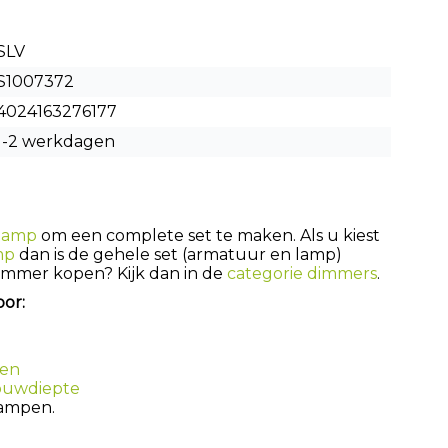
SLV
S1007372
4024163276177
1-2 werkdagen
lamp
om een complete set te maken. Als u kiest
mp
dan is de gehele set (armatuur en lamp)
dimmer kopen? Kijk dan in de
categorie dimmers
.
oor:
pen
ouwdiepte
lampen.