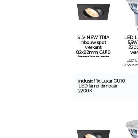
SLV NEW TRIA
LED L
inbouw spot
5,5W
vierkant
2200
82x82mm GU10
war
kantelbaar mat
LED 
zwart Gatmaat
5,5W di
68mm
inclusief 1x Luxar GU10
LED lamp dimbaar
2200K