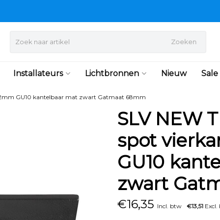
Zoeken
Installateurs
Lichtbronnen
Nieuw
Sale
x82mm GU10 kantelbaar mat zwart Gatmaat 68mm
SLV NEW T
spot vierk
GU10 kante
zwart Gat
€
16,35
Incl. btw
€13,51
Excl.