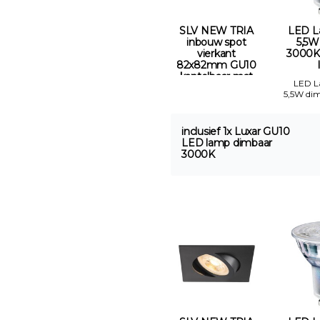
SLV NEW TRIA
LED L
inbouw spot
5,5W
vierkant
3000K
82x82mm GU10
kantelbaar mat
LED 
zwart Gatmaat
5,5W di
68mm
inclusief 1x Luxar GU10
LED lamp dimbaar
3000K