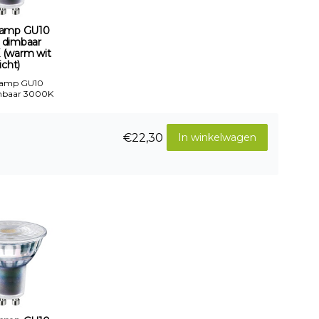
amp GU10
 dimbaar
 (warm wit
licht)
Lamp GU10
mbaar 3000K
€22,30
In winkelwagen