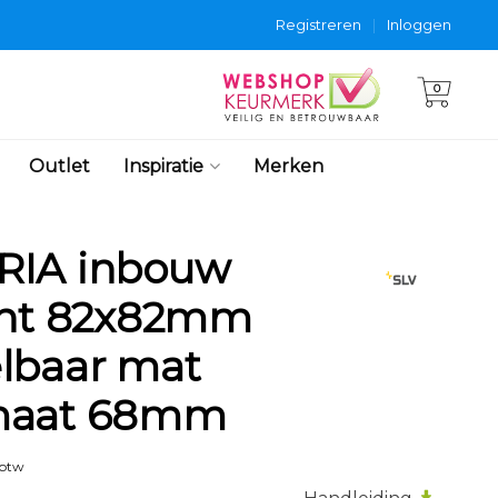
Registreren
|
Inloggen
0
Outlet
Inspiratie
Merken
RIA inbouw
ant 82x82mm
lbaar mat
maat 68mm
 btw