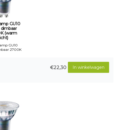
amp GU10
 dimbaar
K (warm
licht)
Lamp GU10
mbaar 2700K
€22,30
In winkelwagen