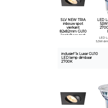
SLV NEW TRIA
LED L
inbouw spot
5,5W
vierkant
2700
82x82mm GU10
kantelbaar mat
LED 
zwart Gatmaat
5,5W di
68mm
inclusief 1x Luxar GU10
LED lamp dimbaar
2700K