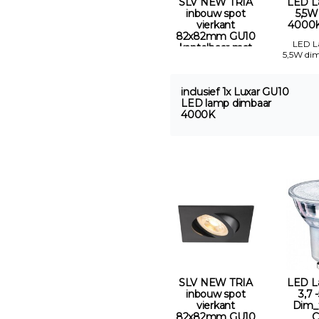
SLV NEW TRIA
LED L
inbouw spot
5,5W
vierkant
4000K 
82x82mm GU10
LED 
kantelbaar mat
5,5W di
zwart Gatmaat
68mm
inclusief 1x Luxar GU10
LED lamp dimbaar
4000K
SLV NEW TRIA
LED L
inbouw spot
3,7 
vierkant
Dim_
82x82mm GU10
C