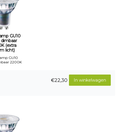
amp GU10
 dimbaar
K (extra
m licht)
Lamp GU10
mbaar 2200K
€22,30
In winkelwagen