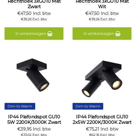
Rechthoek 3xGU10 Mat
Rechthoek 3xGU10 Mat
Zwart
Wit
€47,50 Incl. btw
€47,50 Incl. btw
€39,26 Excl. btw
€39,26 Excl. btw
In winkelwagen
In winkelwagen
Dim to Warm
Dim to Warm
IP44 Plafondspot GU10
IP44 Plafondspot GU10
5W 2200K/3000K Zwart
2x5W 2200K/3000K Zwart
€39,95 Incl. btw
€75,21 Incl. btw
€33,02 Excl. btw
€62,16 Excl. btw