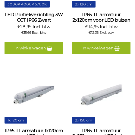
3000K 4000K 5700K
2x 120 cm
LED Portiekverlichting 3W
IP65 TL armatuur
CCT IP66 Zwart
2x120cm voor LED buizen
€18,95 Incl. btw
€14,95 Incl. btw
€15,66 Excl. btw
€12,36 Excl. btw
In winkelwagen
In winkelwagen
1x 120 cm
2x 150 cm
IP65 TL armatuur 1x120cm
IP65 TL armatuur