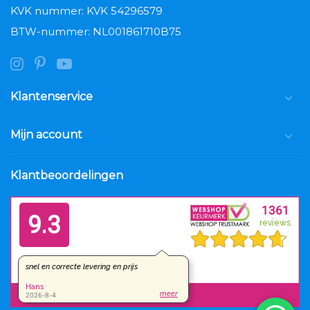
KVK nummer: KVK 54296579
BTW-nummer: NL001861710B75
Klantenservice
Mijn account
Klantbeoordelingen