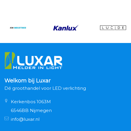
Welkom bij Luxar
Dé groothandel voor LED verlichting
Kerkenbos 1063M
6546BB Nijmegen
info@luxar.nl