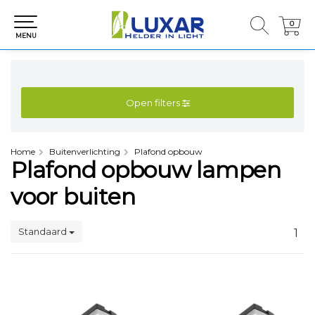
0
0
MENU
Open filters
Home
Buitenverlichting
Plafond opbouw
Plafond opbouw lampen
voor buiten
Standaard
1