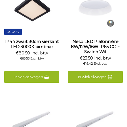
3000K
IP44 zwart 30cm vierkant
Neso LED Plafonnière
LED 3000K dimbaar
8W/12W/16W IP65 CCT-
Switch Wit
€80,50 Incl. btw
€23,50 Incl. btw
€66,53 Excl. btw
€19,42 Excl. btw
In winkelwagen
In winkelwagen