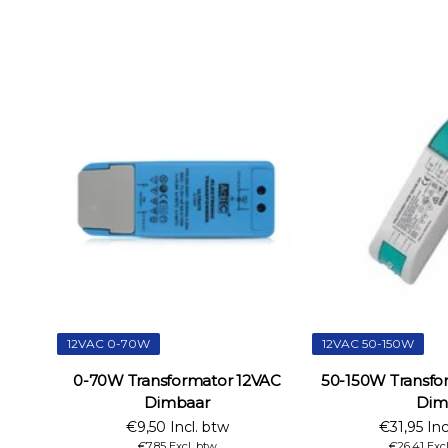
12VAC 0-70W
12VAC 50-150W
0-70W Transformator 12VAC
50-150W Transfo
Dimbaar
Dim
€9,50 Incl. btw
€31,95 Inc
€7,85 Excl. btw
€26,41 Exc