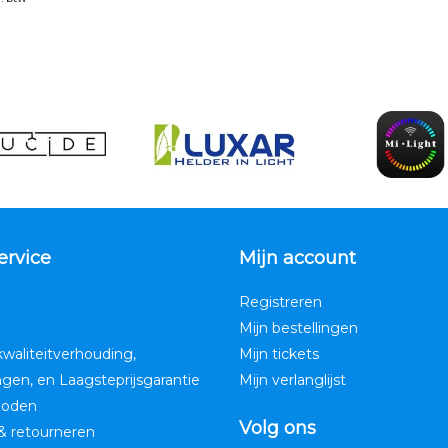
ervice
Mijn account
Registreren
Mijn bestellingen
kwaliteitverhouding,
Mijn tickets
ngen, en Laagsteprijsgarantie
Mijn verlanglijst
hoden
Volg ons
& retourneren