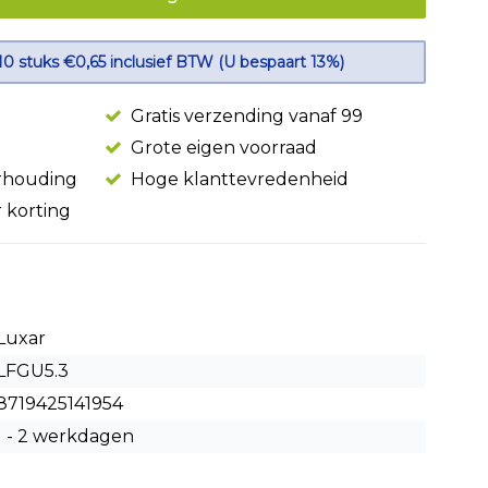
10 stuks €0,65 inclusief BTW (U bespaart 13%)
Gratis verzending vanaf 99
Grote eigen voorraad
erhouding
Hoge klanttevredenheid
r korting
Luxar
LFGU5.3
8719425141954
1 - 2 werkdagen