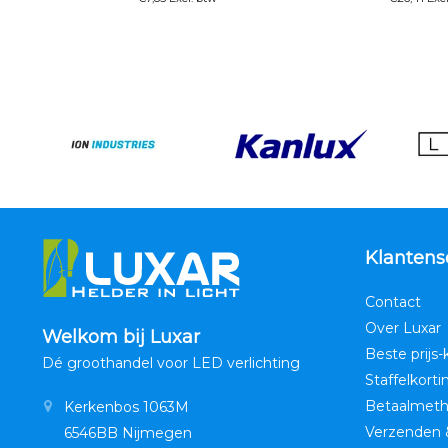
Klantens
Contact
Over Luxar
Welkom bij Luxar
Beste prijs-
Dé groothandel voor LED verlichting
Staffelkorti
Betaalmet
Kerkenbos 1063M
Verzenden 
6546BB Nijmegen