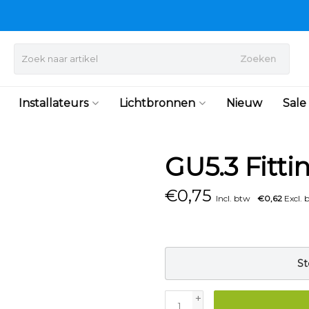
Zoeken
Installateurs
Lichtbronnen
Nieuw
Sale
GU5.3 Fitti
€
0,75
Incl. btw
€0,62
Excl. 
St
+