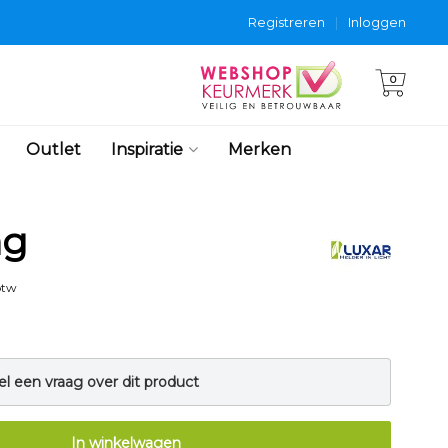
Registreren
|
Inloggen
0
Outlet
Inspiratie
Merken
ng
btw
el een vraag over dit product
In winkelwagen