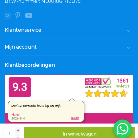
BTW-nummer: NL001861710B75
Klantenservice
Mijn account
Klantbeoordelingen
+
In winkelwagen
© Copyright 2026 Luxar.nl
-