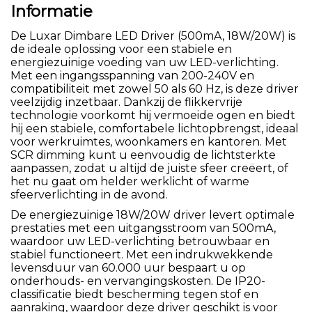
Informatie
De Luxar Dimbare LED Driver (500mA, 18W/20W) is
de ideale oplossing voor een stabiele en
energiezuinige voeding van uw LED-verlichting.
Met een ingangsspanning van 200-240V en
compatibiliteit met zowel 50 als 60 Hz, is deze driver
veelzijdig inzetbaar. Dankzij de flikkervrije
technologie voorkomt hij vermoeide ogen en biedt
hij een stabiele, comfortabele lichtopbrengst, ideaal
voor werkruimtes, woonkamers en kantoren. Met
SCR dimming kunt u eenvoudig de lichtsterkte
aanpassen, zodat u altijd de juiste sfeer creëert, of
het nu gaat om helder werklicht of warme
sfeerverlichting in de avond.
De energiezuinige 18W/20W driver levert optimale
prestaties met een uitgangsstroom van 500mA,
waardoor uw LED-verlichting betrouwbaar en
stabiel functioneert. Met een indrukwekkende
levensduur van 60.000 uur bespaart u op
onderhouds- en vervangingskosten. De IP20-
classificatie biedt bescherming tegen stof en
aanraking, waardoor deze driver geschikt is voor