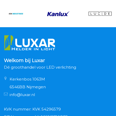
Welkom bij Luxar
Dé groothandel voor LED verlichting
Kerkenbos 1063M
6546BB Nijmegen
info@luxar.nl
KVK nummer: KVK 54296579