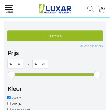
0
0
MENU
Sluiten
Wis alle filters
Prijs
€
€
tot
Kleur
Zwart
Wit
(41)
Messing
(21)