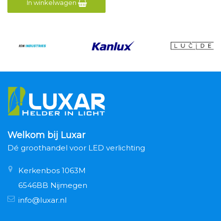
In winkelwagen
Welkom bij Luxar
Dé groothandel voor LED verlichting
Kerkenbos 1063M
6546BB Nijmegen
info@luxar.nl