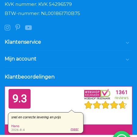
KVK nummer: KVK 54296579
BTW-nummer: NL001861710B75
Klantenservice
Mijn account
Klantbeoordelingen