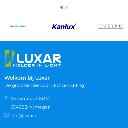
Welkom bij Luxar
Dé groothandel voor LED verlichting
Kerkenbos 1063M
6546BB Nijmegen
info@luxar.nl