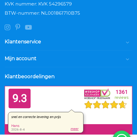
KVK nummer: KVK 54296579
BTW-nummer: NL001861710B75
Klantenservice
Mijn account
Klantbeoordelingen