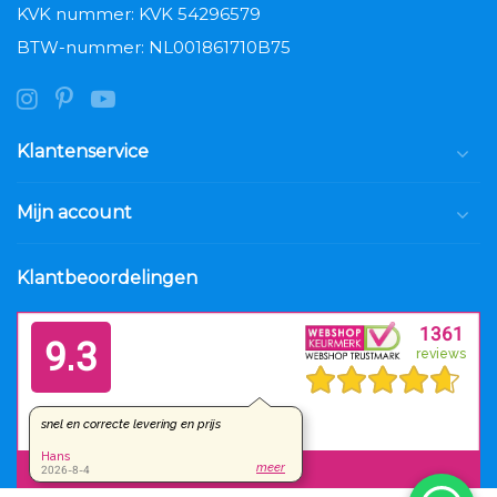
KVK nummer: KVK 54296579
BTW-nummer: NL001861710B75
Klantenservice
Mijn account
Klantbeoordelingen