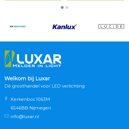
Welkom bij Luxar
Dé groothandel voor LED verlichting
Kerkenbos 1063M
6546BB Nijmegen
info@luxar.nl