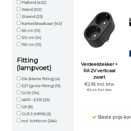
Plafond
(432)
Wand
(102)
Staand
(25)
Kantel/draaibaar
(143)
60 cm
(13)
120 cm
(14)
150 cm
(13)
Fitting
Verdeelstekker +
(lampvoet)
RA 2V verticaal
zwart
E14 (kleine fitting)
(4)
€2,95 Incl. btw
E27 (grote fitting)
(15)
€2,44 Excl. btw
GU10
(114)
AR111 - ES111
(29)
G9
(8)
GU5.3 (MR16)
(5)
Beste prijs-kw
Incl. lichtbron
(264)