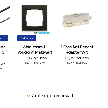
eter
85x85mm
oer
Afdekraam 1-
1 Fase Rail Pendel
1,5
Voudig V1 Matzwart
adapter Wit
€2,95 Incl. btw
€2,95 Incl. btw
€2,44 Excl. btw
€2,44 Excl. btw
btw
tw
Grote eigen voorraad