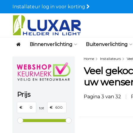
Installateur log in voor korting
Binnenverlichting
Buitenverlichting
Home
Installateurs
Vee
Veel gekoch
uw wense
Prijs
Pagina 3 van 32
|
P
€
€
tot