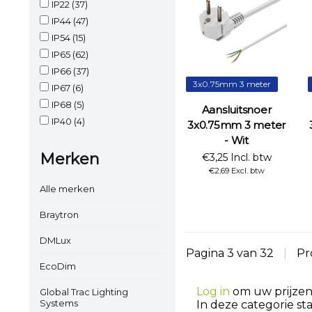
IP22
(37)
IP44
(47)
IP54
(15)
IP65
(62)
IP66
(37)
3x0.75mm 3 meter
IP67
(6)
IP68
(5)
Aansluitsnoer
IP40
(4)
3x0.75mm 3 meter
- Wit
Merken
€3,25 Incl. btw
€2,69 Excl. btw
Alle merken
Braytron
DMLux
Pagina 3 van 32
|
Pr
EcoDim
Log in
om uw prijzen 
Global Trac Lighting
Systems
In deze categorie st