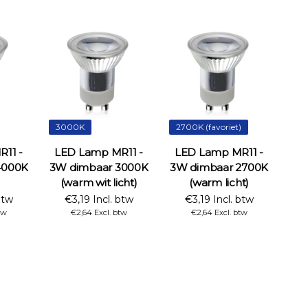
3000K
2700K (favoriet)
11 -
LED Lamp MR11 -
LED Lamp MR11 -
4000K
3W dimbaar 3000K
3W dimbaar 2700K
)
(warm wit licht)
(warm licht)
btw
€3,19 Incl. btw
€3,19 Incl. btw
tw
€2,64 Excl. btw
€2,64 Excl. btw