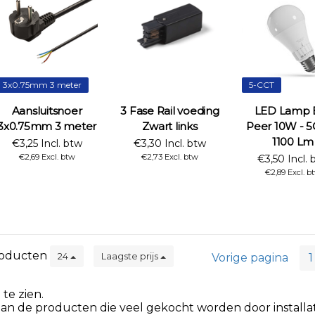
3x0.75mm 3 meter
5-CCT
Aansluitsnoer
3 Fase Rail voeding
LED Lamp 
3x0.75mm 3 meter
Zwart links
Peer 10W - 5
1100 Lm
€3,25 Incl. btw
€3,30 Incl. btw
€2,69 Excl. btw
€2,73 Excl. btw
€3,50 Incl. 
€2,89 Excl. b
oducten
24
Laagste prijs
Vorige pagina
1
te zien.
aan de producten die veel gekocht worden door installat