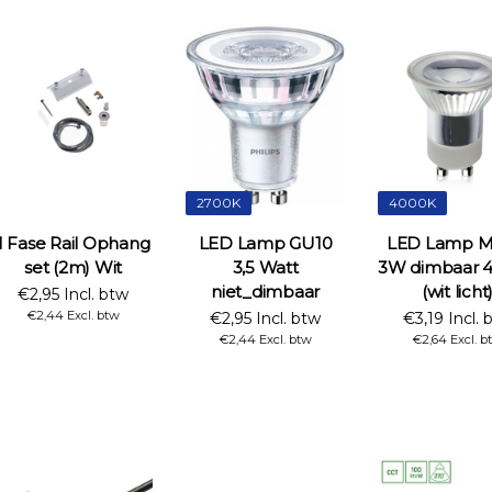
2700K
4000K
1 Fase Rail Ophang
LED Lamp GU10
LED Lamp MR
set (2m) Wit
3,5 Watt
3W dimbaar 
niet_dimbaar
(wit licht
€2,95 Incl. btw
€2,44 Excl. btw
€2,95 Incl. btw
€3,19 Incl. 
€2,44 Excl. btw
€2,64 Excl. b