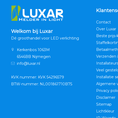
Klantens
Contact
Over Luxar
Welkom bij Luxar
Beste prijs-
Dé groothandel voor LED verlichting
Staffelkorti
Betaalmet
Kerkenbos 1063M
Verzenden 
6546BB Nijmegen
Installateur
info@luxar.nl
Veel gestel
Installatie 
KVK nummer: KVK 54296579
Algemene 
BTW-nummer: NL001861710B75
Privacy poli
Disclaimer
Sitemap
Lichtkleur
IP-Waarde