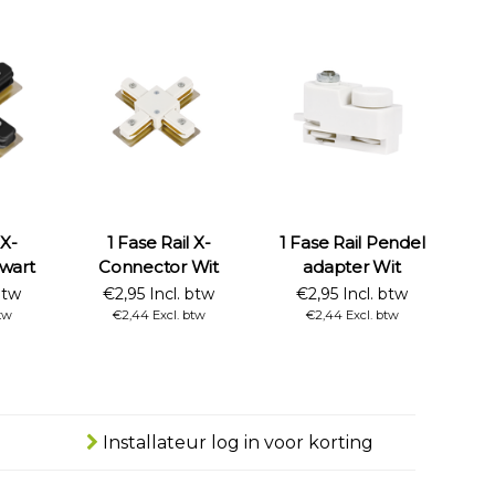
 X-
1 Fase Rail X-
1 Fase Rail Pendel
wart
Connector Wit
adapter Wit
btw
€2,95 Incl. btw
€2,95 Incl. btw
tw
€2,44 Excl. btw
€2,44 Excl. btw
Installateur log in voor korting