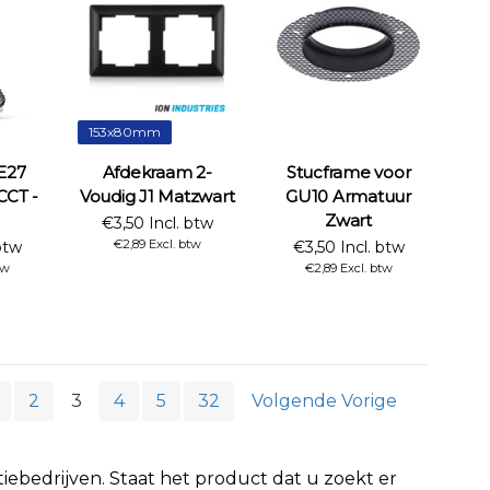
153x80mm
E27
Afdekraam 2-
Stucframe voor
CCT -
Voudig J1 Matzwart
GU10 Armatuur
Zwart
€3,50 Incl. btw
€2,89 Excl. btw
btw
€3,50 Incl. btw
tw
€2,89 Excl. btw
2
3
4
5
32
Volgende Vorige
iebedrijven. Staat het product dat u zoekt er