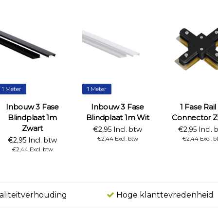
1 Meter
1 Meter
Inbouw 3 Fase
Inbouw 3 Fase
1 Fase Rail
Blindplaat 1m
Blindplaat 1m Wit
Connector Z
Zwart
€2,95 Incl. btw
€2,95 Incl. 
€2,44 Excl. btw
€2,44 Excl. b
€2,95 Incl. btw
€2,44 Excl. btw
aliteitverhouding
Hoge klanttevredenheid