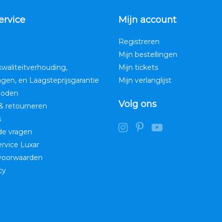
ervice
Mijn account
Registreren
Mijn bestellingen
kwaliteitverhouding,
Mijn tickets
ngen, en Laagsteprijsgarantie
Mijn verlanglijst
hoden
Volg ons
& retourneren
s
de vragen
service Luxar
voorwaarden
cy