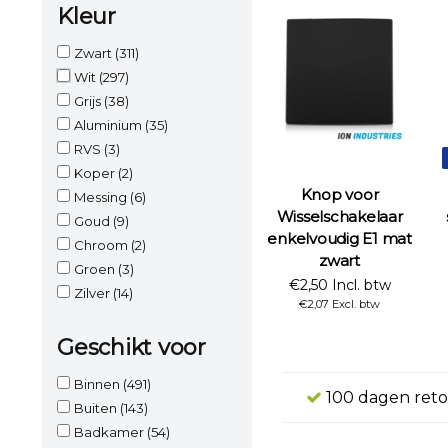
Kleur
Zwart
(311)
Wit
(297)
Grijs
(38)
Aluminium
(35)
RVS
(3)
Koper
(2)
Knop voor
Messing
(6)
Wisselschakelaar
Goud
(9)
enkelvoudig E1 mat
Chroom
(2)
zwart
Groen
(3)
€2,50 Incl. btw
Zilver
(14)
€2,07 Excl. btw
Geschikt voor
Binnen
(491)
100 dagen reto
Buiten
(143)
Badkamer
(54)