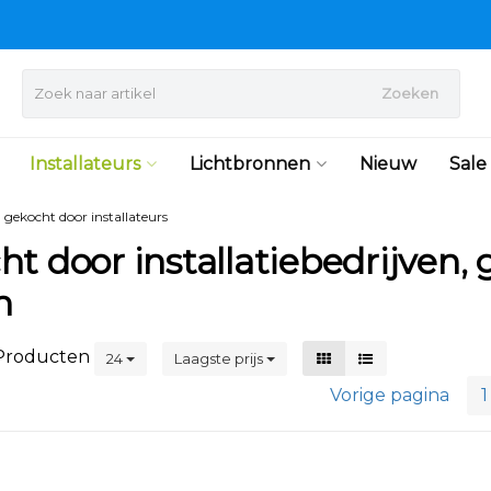
Zoeken
Installateurs
Lichtbronnen
Nieuw
Sale
l gekocht door installateurs
t door installatiebedrijven, g
n
roducten
24
Laagste prijs
Vorige pagina
1