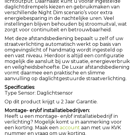
lichtoutput. Daarnaast kunt u vooraf ingestelde
daglichtdrempels kiezen en gebruikmaken van
verschillende Night Dim scenario’s voor extra
energiebesparing in de nachtelijke uren. Veel
instellingen blijven behouden bij stroomuitval, wat
zorgt voor continuïteit en betrouwbaarheid.
Met deze afstandsbediening bepaalt u zelf of uw
straatverlichting automatisch werkt op basis van
omgevingslicht of handmatig wordt ingesteld op
een vast niveau. Hierdoor is altijd een configuratie
mogelijk die aansluit bij uw situatie, energieverbruik
en veiligheidsbehoefte. De Luxar afstandsbediening
vormt daarmee een praktische en slimme
aanvulling op daglichtgestuurde straatverlichting.
Specificaties
:
Type Sensor: Daglichtsensor
Op dit product krijgt u 2 Jaar Garantie.
Montage- en/of installatiebedrijven:
Heeft u een montage- en/of installatiebedrijf in
verlichting? Mogelijk komt u in aanmerking voor
een korting. Maak een
account
aan met uw KVK
nummer en vraag om uw korting.