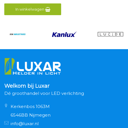
In winkelwagen
Welkom bij Luxar
Dé groothandel voor LED verlichting
Kerkenbos 1063M
6546BB Nijmegen
info@luxar.nl