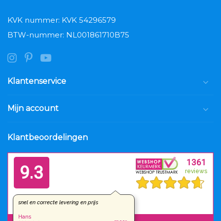
KVK nummer: KVK 54296579
BTW-nummer: NL001861710B75
Klantenservice
Mijn account
Klantbeoordelingen