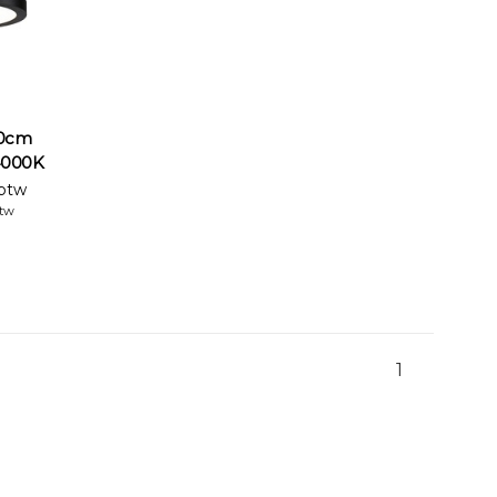
30cm
 4000K
 btw
btw
1