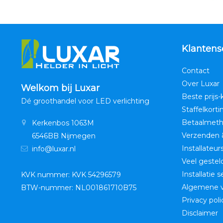
Klantens
Contact
Over Luxar
Welkom bij Luxar
Beste prijs-
Dé groothandel voor LED verlichting
Staffelkorti
Betaalmet
Kerkenbos 1063M
Verzenden 
6546BB Nijmegen
Installateur
info@luxar.nl
Veel gestel
Installatie 
KVK nummer: KVK 54296579
Algemene 
BTW-nummer: NL001861710B75
Privacy poli
Disclaimer