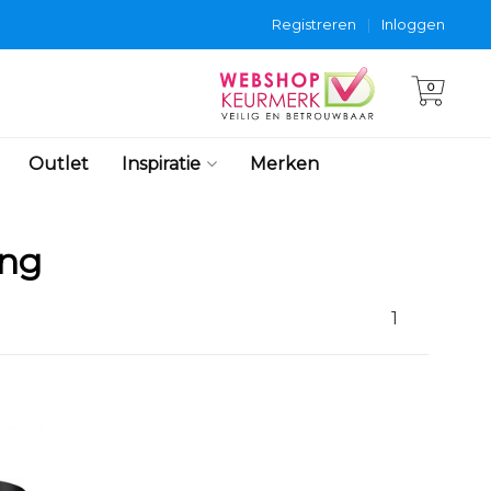
Registreren
|
Inloggen
0
Outlet
Inspiratie
Merken
ing
1