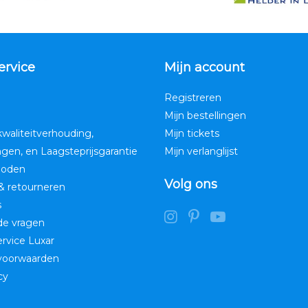
ervice
Mijn account
Registreren
Mijn bestellingen
kwaliteitverhouding,
Mijn tickets
ngen, en Laagsteprijsgarantie
Mijn verlanglijst
hoden
Volg ons
& retourneren
s
de vragen
service Luxar
voorwaarden
cy