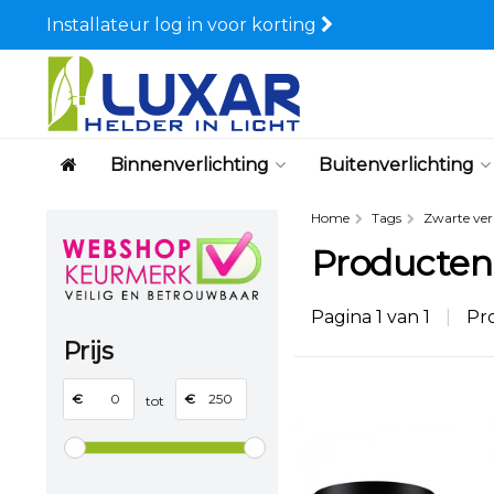
Installateur log in voor korting
Binnenverlichting
Buitenverlichting
Home
Tags
Zwarte ver
Producten
Pagina 1 van 1
|
Pr
Prijs
€
€
tot