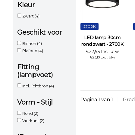
Kleur
Zwart
(4)
2700K
Geschikt voor
LED lamp 30cm
Binnen
(4)
rond zwart - 2700K
Plafond
(4)
€27,95 Incl. btw
€23,10 Excl. btw
Fitting
(lampvoet)
Incl. lichtbron
(4)
Pagina 1 van 1
|
Prod
Vorm - Stijl
Rond
(2)
Vierkant
(2)