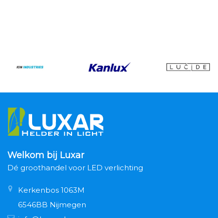
Welkom bij Luxar
Dé groothandel voor LED verlichting
Kerkenbos 1063M
6546BB Nijmegen