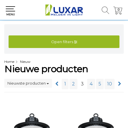
0
0
MENU
Open filters
Home
Nieuw
Nieuwe producten
Nieuwste producten
1
2
3
4
5
10