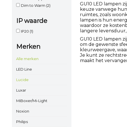
GU10 LED lampen zij
Dim to Warm
(2)
keuze vanwege hun e
ruimtes, zoals woon
IP waarde
lampen is hun energi
waardoor ze kostenb
langere levensduur,
IP20
(1)
GU10 LED lampen zijn 
om de gewenste sfee
Merken
kleurweergave, waard
Je kunt ze rechtstre
Alle merken
maakt het vervange
LED Line
Lucide
Luxar
MiBoxer/Mi-Light
Noxion
Philips