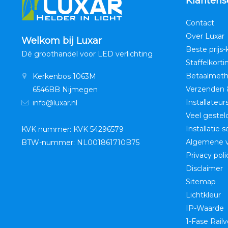
Klantens
Contact
Over Luxar
Welkom bij Luxar
Beste prijs-
Dé groothandel voor LED verlichting
Staffelkorti
Betaalmet
Kerkenbos 1063M
Verzenden 
6546BB Nijmegen
Installateur
info@luxar.nl
Veel gestel
Installatie 
KVK nummer: KVK 54296579
Algemene 
BTW-nummer: NL001861710B75
Privacy poli
Disclaimer
Sitemap
Lichtkleur
IP-Waarde
1-Fase Railv