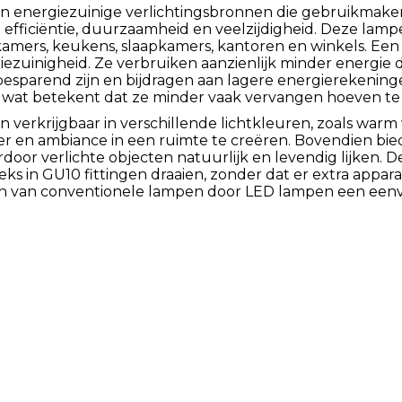
n energiezuinige verlichtingsbronnen die gebruikmaken 
fficiëntie, duurzaamheid en veelzijdigheid. Deze lamp
kamers, keukens, slaapkamers, kantoren en winkels. Een
ezuinigheid. Ze verbruiken aanzienlijk minder energie d
esparend zijn en bijdragen aan lagere energierekenin
 wat betekent dat ze minder vaak vervangen hoeven te
verkrijgbaar in verschillende lichtkleuren, zoals warm wit,
r en ambiance in een ruimte te creëren. Bovendien bi
oor verlichte objecten natuurlijk en levendig lijken. D
eks in GU10 fittingen draaien, zonder dat er extra appara
n van conventionele lampen door LED lampen een eenv