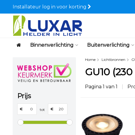
Installateur log in voor korting
Binnenverlichting
Buitenverlichting
Home
Lichtbronnen
G
GU10 (230 
Pagina 1 van 1
|
Pr
Prijs
€
€
tot