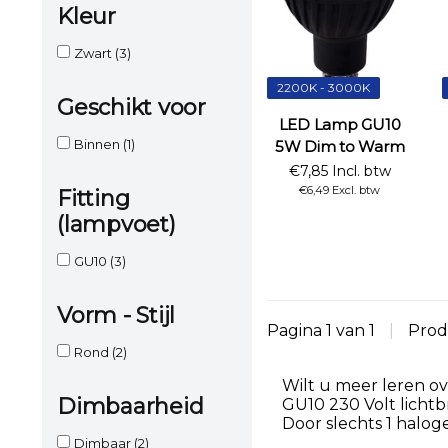
Kleur
Zwart
(3)
2200K - 3000K
Geschikt voor
LED Lamp GU10
Binnen
(1)
5W Dim to Warm
€7,85 Incl. btw
€6,49 Excl. btw
Fitting
(lampvoet)
GU10
(3)
Vorm - Stijl
Pagina 1 van 1
|
Prod
Rond
(2)
Wilt u meer leren ov
Dimbaarheid
GU10 230 Volt licht
Door slechts 1 halo
Dimbaar
(2)