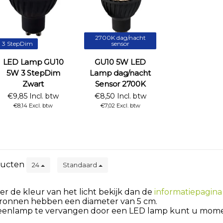
2700K dag/nacht
3 StepDim
sensor
LED Lamp GU10
GU10 5W LED
5W 3 StepDim
Lamp dag/nacht
Zwart
Sensor 2700K
€9,85 Incl. btw
€8,50 Incl. btw
€8,14 Excl. btw
€7,02 Excl. btw
ucten
24
Standaard
er de kleur van het licht bekijk dan de
informatiepagina 
bronnen hebben een diameter van 5 cm.
geenlamp te vervangen door een LED lamp kunt u momen