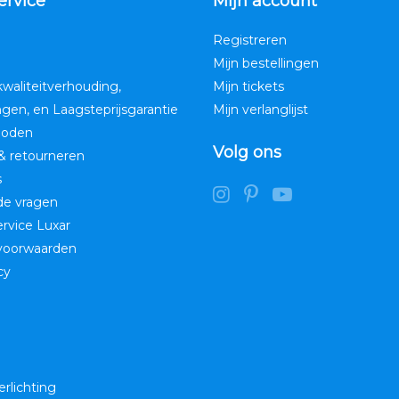
ervice
Mijn account
Registreren
Mijn bestellingen
kwaliteitverhouding,
Mijn tickets
ngen, en Laagsteprijsgarantie
Mijn verlanglijst
hoden
Volg ons
& retourneren
s
de vragen
service Luxar
voorwaarden
cy
erlichting