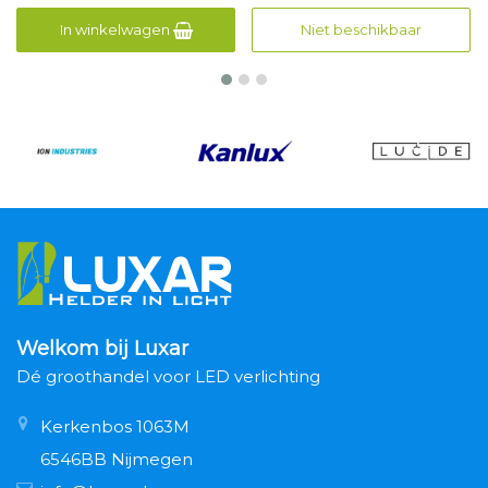
In winkelwagen
Niet beschikbaar
Welkom bij Luxar
Dé groothandel voor LED verlichting
Kerkenbos 1063M
6546BB Nijmegen