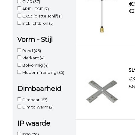
GU10
(37)
€3
AR111 - ES111
(7)
€2
GX53 (platte schijf)
(1)
Incl. lichtbron
(5)
Vorm - Stijl
Rond
(46)
Vierkant
(4)
Bolvormig
(4)
SLV
Modern Trending
(35)
€9
€8
Dimbaarheid
Dimbaar
(67)
Dim to Warm
(2)
IP waarde
IP20
(70)