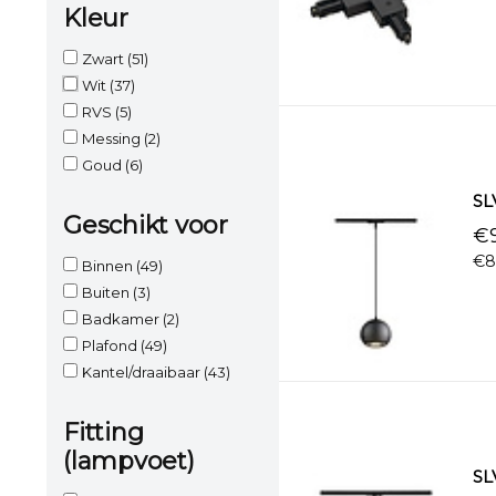
Kleur
Zwart
(51)
Wit
(37)
RVS
(5)
Messing
(2)
Goud
(6)
SL
Geschikt voor
€9
€8
Binnen
(49)
Buiten
(3)
Badkamer
(2)
Plafond
(49)
Kantel/draaibaar
(43)
Fitting
(lampvoet)
SL