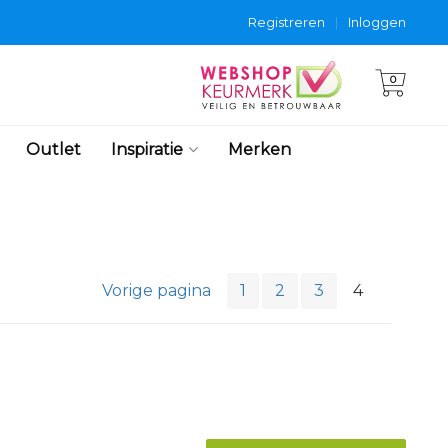
Registreren
|
Inloggen
0
Outlet
Inspiratie
Merken
Vorige pagina
1
2
3
4