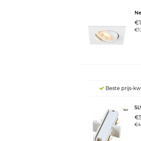
Ne
€1
€1
Beste prijs-kw
SLV
€5
€4