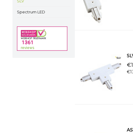
SLV
Spectrum LED
SLV
€1
€1
AS