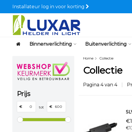
Installateur log in voor korting
Binnenverlichting
Buitenverlichting
Home
Collectie
Collectie
Pagina 4 van 4
|
P
Prijs
€
€
tot
SL
€1
€1