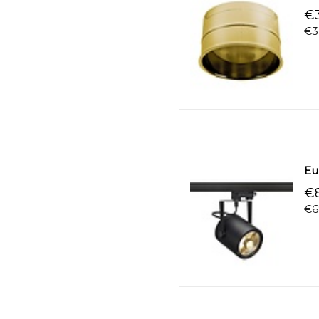
€3
€3
Eu
€8
€6