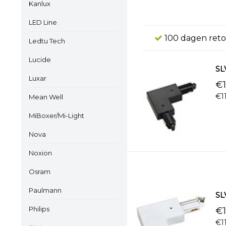
Kanlux
LED Line
100 dagen reto
Ledtu Tech
Lucide
SL
Luxar
€1
€1
Mean Well
MiBoxer/Mi-Light
Nova
Noxion
Osram
Paulmann
SLV
Philips
€1
€1