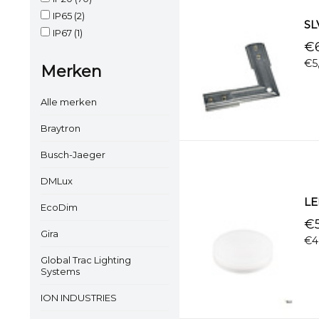
IP65
(2)
SLV
IP67
(1)
€6
€5
Merken
Alle merken
Braytron
Busch-Jaeger
DMLux
LE
EcoDim
€5
Gira
€4
Global Trac Lighting
Systems
ION INDUSTRIES