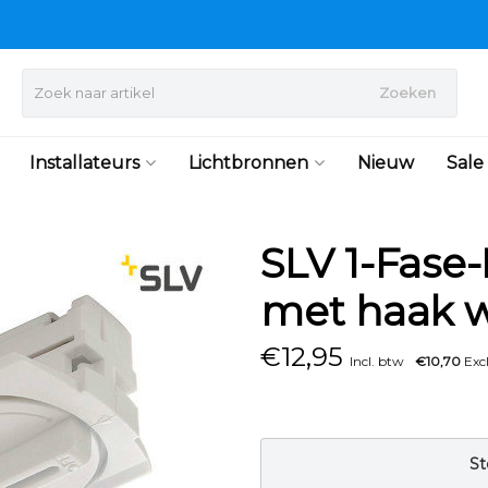
Zoeken
Installateurs
Lichtbronnen
Nieuw
Sale
SLV 1-Fase-
met haak w
€
12,95
Incl. btw
€10,70
Excl
St