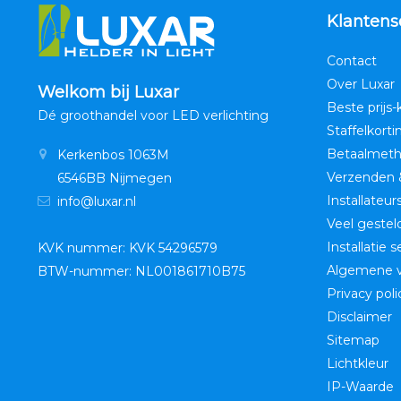
Klantens
Contact
Over Luxar
Welkom bij Luxar
Beste prijs-
Dé groothandel voor LED verlichting
Staffelkorti
Betaalmet
Kerkenbos 1063M
Verzenden 
6546BB Nijmegen
Installateur
info@luxar.nl
Veel gestel
Installatie 
KVK nummer: KVK 54296579
Algemene 
BTW-nummer: NL001861710B75
Privacy poli
Disclaimer
Sitemap
Lichtkleur
IP-Waarde