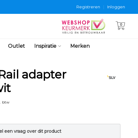
Registreren
|
Inloggen
0
Outlet
Inspiratie
Merken
Rail adapter
it
. btw
el een vraag over dit product