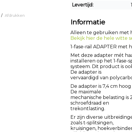
Levertijd:
/
Afdrukken
Informatie
Alleen te gebruiken met he
Bekijk hier de hele witte se
1-fase-rail ADAPTER met h
Met deze adapter mét ha
installeren op het 1-fase-s
systeem. Dit product is ook
De adapter is
vervaardigd van polycarb
De adapter is 7,4 cm hoog
De maximale
mechanische belasting is 
schroefdraad en
trekontlasting.
Er zijn diverse uitbreiding
zoals t-splitsingen,
kruisingen, hoekverbinder