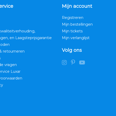
ervice
Mijn account
Registreren
Mijn bestellingen
kwaliteitverhouding,
Mijn tickets
ngen, en Laagsteprijsgarantie
Mijn verlanglijst
hoden
Volg ons
& retourneren
s
de vragen
service Luxar
voorwaarden
cy