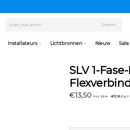
Zoeken
Installateurs
Lichtbronnen
Nieuw
Sale
SLV 1-Fase-
Flexverbin
€
13,50
Incl. btw
€11,16
Excl.