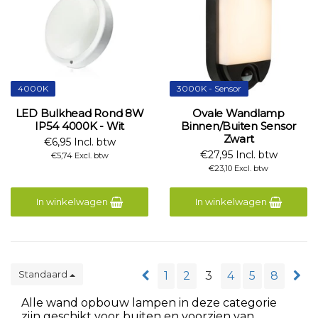
4000K
3000K - Sensor
LED Bulkhead Rond 8W
Ovale Wandlamp
IP54 4000K - Wit
Binnen/Buiten Sensor
Zwart
€6,95 Incl. btw
€27,95 Incl. btw
€5,74 Excl. btw
€23,10 Excl. btw
In winkelwagen
In winkelwagen
Standaard
1
2
3
4
5
8
Alle wand opbouw lampen in deze categorie
zijn geschikt voor buiten en voorzien van