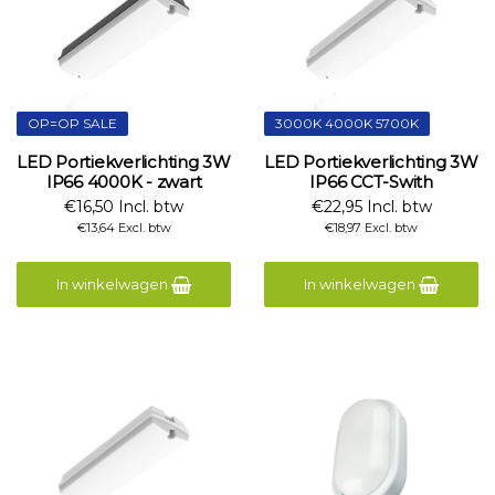
OP=OP SALE
3000K 4000K 5700K
LED Portiekverlichting 3W
LED Portiekverlichting 3W
IP66 4000K - zwart
IP66 CCT-Swith
€16,50 Incl. btw
€22,95 Incl. btw
€13,64 Excl. btw
€18,97 Excl. btw
In winkelwagen
In winkelwagen