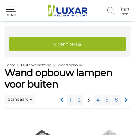
0
0
MENU
Open filters
Home
Buitenverlichting
Wand opbouw
Wand opbouw lampen
voor buiten
Standaard
1
2
3
4
5
8