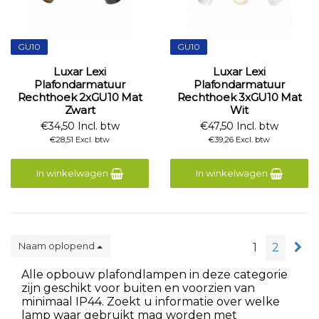
GU10
GU10
Luxar Lexi
Luxar Lexi
Plafondarmatuur
Plafondarmatuur
Rechthoek 2xGU10 Mat
Rechthoek 3xGU10 Mat
Zwart
Wit
€34,50 Incl. btw
€47,50 Incl. btw
€28,51 Excl. btw
€39,26 Excl. btw
In winkelwagen
In winkelwagen
Naam oplopend
1
2
Alle opbouw plafondlampen in deze categorie
zijn geschikt voor buiten en voorzien van
minimaal IP44. Zoekt u informatie over welke
lamp waar gebruikt mag worden met