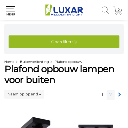
0
0
MENU
Open filters
Home
Buitenverlichting
Plafond opbouw
Plafond opbouw lampen
voor buiten
Naam oplopend
1
2