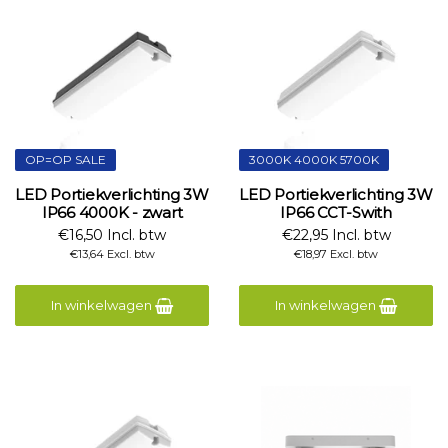
OP=OP SALE
3000K 4000K 5700K
LED Portiekverlichting 3W
LED Portiekverlichting 3W
IP66 4000K - zwart
IP66 CCT-Swith
€16,50 Incl. btw
€22,95 Incl. btw
€13,64 Excl. btw
€18,97 Excl. btw
In winkelwagen
In winkelwagen