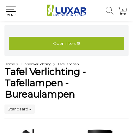
0
0
MENU
Open filters
Home
Binnenverlichting
Tafellampen
Tafel Verlichting -
Tafellampen -
Bureaulampen
Standaard
1