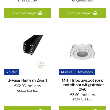
€11,53 Excl. btw
€47,89 Excl. btw
In winkelwagen
In winkelwagen
4 Meter
MR11 GU10_toevoegen
3-Fase Rail 4 m Zwart
MR11 Inbouwspot rond
kantelbaar wit gatmaat
€62,95 Incl. btw
Ø48
€52,02 Excl. btw
€3,50 Incl. btw
€2,89 Excl. btw