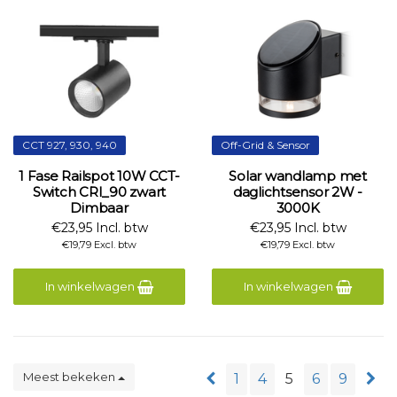
CCT 927, 930, 940
Off-Grid & Sensor
1 Fase Railspot 10W CCT-
Solar wandlamp met
Switch CRI_90 zwart
daglichtsensor 2W -
Dimbaar
3000K
€23,95 Incl. btw
€23,95 Incl. btw
€19,79 Excl. btw
€19,79 Excl. btw
In winkelwagen
In winkelwagen
Meest bekeken
1
4
5
6
9