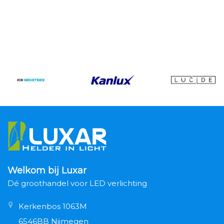
Welkom bij Luxar
Dé groothandel voor LED verlichting
Kerkenbos 1063M
6546BB Nijmegen