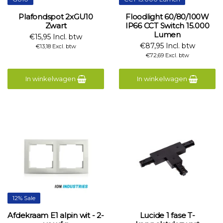
Plafondspot 2xGU10
Floodlight 60/80/100W
Zwart
IP66 CCT Switch 15.000
Lumen
€15,95 Incl. btw
€87,95 Incl. btw
€13,18 Excl. btw
€72,69 Excl. btw
In winkelwagen
In winkelwagen
12% Sale
Afdekraam E1 alpin wit - 2-
Lucide 1 fase T-