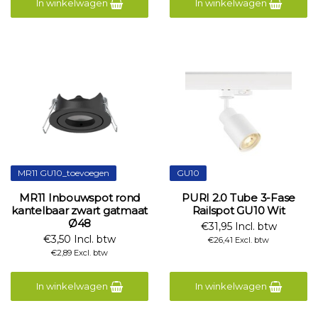
In winkelwagen
In winkelwagen
MR11 GU10_toevoegen
GU10
MR11 Inbouwspot rond
PURI 2.0 Tube 3-Fase
kantelbaar zwart gatmaat
Railspot GU10 Wit
Ø48
€31,95 Incl. btw
€3,50 Incl. btw
€26,41 Excl. btw
€2,89 Excl. btw
In winkelwagen
In winkelwagen