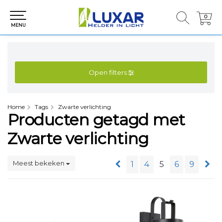
0
0
MENU
Open filters
Home
Tags
Zwarte verlichting
Producten getagd met
Zwarte verlichting
Meest bekeken
1
4
5
6
9