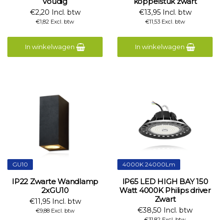
voudig
koppelstuk zwart
€2,20 Incl. btw
€13,95 Incl. btw
€1,82 Excl. btw
€11,53 Excl. btw
In winkelwagen
In winkelwagen
GU10
4000K 24000Lm
IP22 Zwarte Wandlamp
IP65 LED HIGH BAY 150
2xGU10
Watt 4000K Philips driver
Zwart
€11,95 Incl. btw
€38,50 Incl. btw
€9,88 Excl. btw
€31,82 Excl. btw