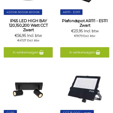
4000K 5000K 6000K
AR111 - ES111
IP65 LED HIGH BAY
Plafondspot AR111 - ES111
120,150,200 Watt CCT
Zwart
Zwart
€23,95 Incl. btw
€56,95 Incl. btw
€19,79 Excl. btw
€47,07 Excl. btw
In winkelwagen
In winkelwagen
GU10
CCT 15.000 Lumen