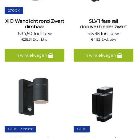
2700K
XIO Wandlicht rond Zwart
SLV 1 fase rail
dimbaar
doorverbinder zwart
€34,50 Incl. btw
€5,95 Incl. btw
€28,51 Excl. btw
€4,92 Excl. btw
In winkelwagen
In winkelwagen
GU10 - Sensor
GU10