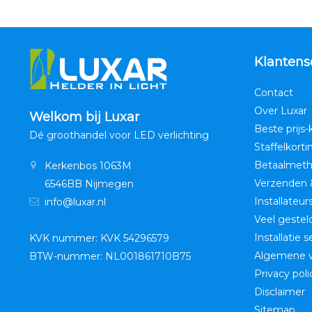
Klantens
Contact
Over Luxar
Welkom bij Luxar
Beste prijs-
Dé groothandel voor LED verlichting
Staffelkorti
Betaalmet
Kerkenbos 1063M
Verzenden 
6546BB Nijmegen
Installateur
info@luxar.nl
Veel gestel
Installatie 
KVK nummer: KVK 54296579
Algemene 
BTW-nummer: NL001861710B75
Privacy poli
Disclaimer
Sitemap