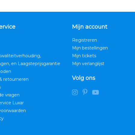
ervice
Mijn account
Registreren
Mijn bestellingen
kwaliteitverhouding,
Mijn tickets
ngen, en Laagsteprijsgarantie
Mijn verlanglijst
hoden
Volg ons
& retourneren
s
de vragen
service Luxar
voorwaarden
cy