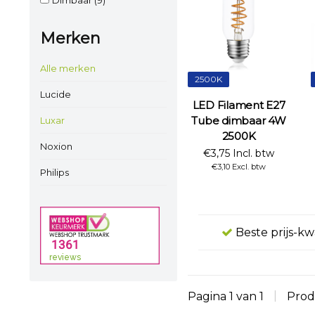
Merken
Alle merken
2500K
Lucide
LED Filament E27
Tube dimbaar 4W
Luxar
2500K
Noxion
€3,75 Incl. btw
€3,10 Excl. btw
Philips
Beste prijs-kw
Pagina 1 van 1
|
Prod