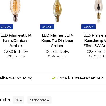
2400K
2400K
2200K
LED Filament E14
LED Filament E14
LED Filamen
Kaars Dimbaar
Kaars Tip Dimbaar
Kaarslamp 
Amber
Amber
Effect 3W A
€3,50 Incl. btw
€3,95 Incl. btw
€2,50 Incl. 
€2,89 Excl. btw
€3,26 Excl. btw
€2,07 Excl. b
aliteitverhouding
Hoge klanttevredenheid
ucten
36
Standaard