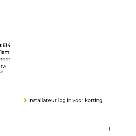
t E14
Vlam
mber
btw
tw
Installateur log in voor korting
1