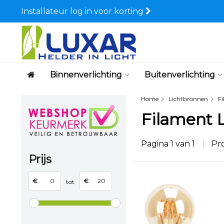
Installateur log in voor korting
Binnenverlichting
Buitenverlichting
Home
Lichtbronnen
F
Filament 
Pagina 1 van 1
|
Pr
Prijs
€
€
tot