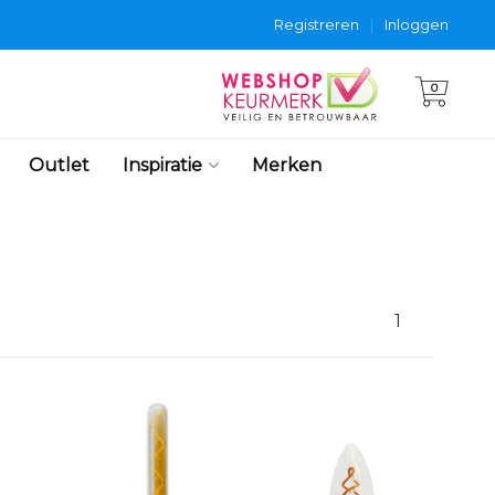
Registreren
|
Inloggen
0
Outlet
Inspiratie
Merken
1