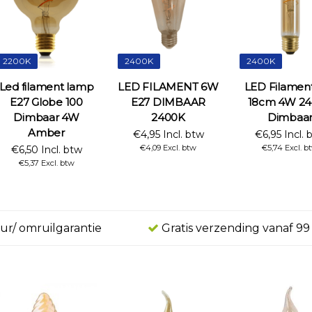
2200K
2400K
2400K
Led filament lamp
LED FILAMENT 6W
LED Filamen
E27 Globe 100
E27 DIMBAAR
18cm 4W 2
Dimbaar 4W
2400K
Dimbaa
Amber
€4,95 Incl. btw
€6,95 Incl. 
€4,09 Excl. btw
€5,74 Excl. b
€6,50 Incl. btw
€5,37 Excl. btw
ur/ omruilgarantie
Gratis verzending vanaf 99