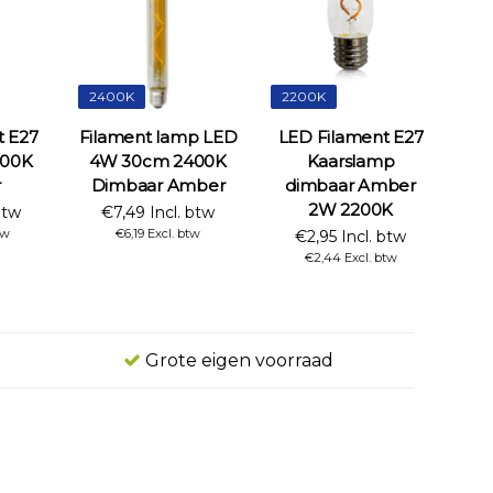
2400K
2200K
t E27
Filament lamp LED
LED Filament E27
400K
4W 30cm 2400K
Kaarslamp
r
Dimbaar Amber
dimbaar Amber
2W 2200K
btw
€7,49 Incl. btw
tw
€6,19 Excl. btw
€2,95 Incl. btw
€2,44 Excl. btw
Grote eigen voorraad