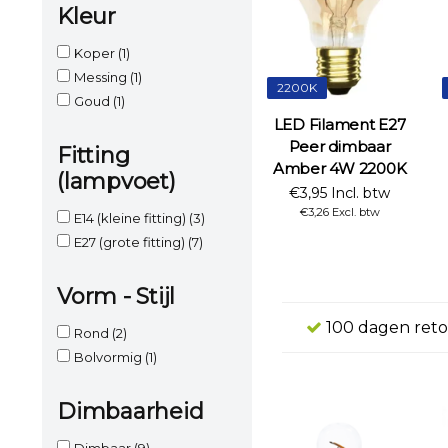
Kleur
Koper
(1)
Messing
(1)
2200K
Goud
(1)
LED Filament E27
Peer dimbaar
Fitting
Amber 4W 2200K
(lampvoet)
€3,95 Incl. btw
€3,26 Excl. btw
E14 (kleine fitting)
(3)
E27 (grote fitting)
(7)
Vorm - Stijl
100 dagen reto
Rond
(2)
Bolvormig
(1)
Dimbaarheid
Dimbaar
(9)