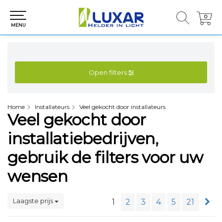
0
0
MENU
Open filters
Home
Installateurs
Veel gekocht door installateurs
Veel gekocht door
installatiebedrijven,
gebruik de filters voor uw
wensen
Laagste prijs
1
2
3
4
5
21