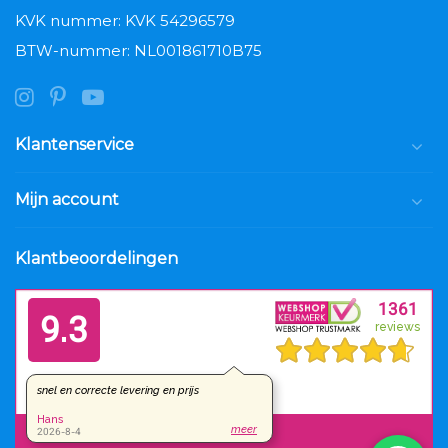
KVK nummer: KVK 54296579
BTW-nummer: NL001861710B75
Klantenservice
Mijn account
Klantbeoordelingen