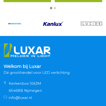
Welkom bij Luxar
Dé groothandel voor LED verlichting
Kerkenbos 1063M
6546BB Nijmegen
info@luxar.nl