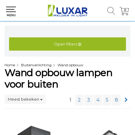
0
0
MENU
Open filters
Home
Buitenverlichting
Wand opbouw
Wand opbouw lampen
voor buiten
Meest bekeken
1
2
3
4
5
8