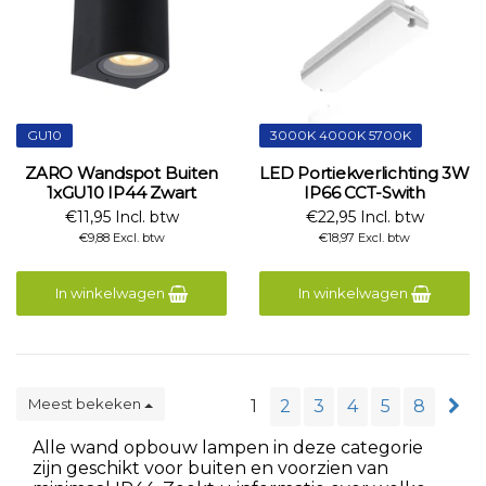
GU10
3000K 4000K 5700K
ZARO Wandspot Buiten
LED Portiekverlichting 3W
1xGU10 IP44 Zwart
IP66 CCT-Swith
€11,95 Incl. btw
€22,95 Incl. btw
€9,88 Excl. btw
€18,97 Excl. btw
In winkelwagen
In winkelwagen
Meest bekeken
1
2
3
4
5
8
Alle wand opbouw lampen in deze categorie
zijn geschikt voor buiten en voorzien van