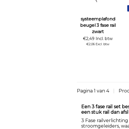
systeemplafond
beugel 3 fase rail
zwart
€2,49 Incl. btw
€2,06 Excl. btw
Pagina 1 van 4
|
Pro
Een 3 fase rail set 
een stuk rail dan afs
3 Fase railverlichtin
stroomgeleiders, wa