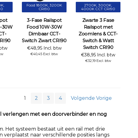
K,
Food 1800K, 3200K
2700K, 3000K,
90
CRI90
4000K CCT CRI90
spot
3-Fase Railspot
Zwarte 3 Fase
0-30W
Food 10W-30W
Railspot met
CT-
Dimbaar CCT-
Zoomlens & CCT-
CRI90
Switch Zwart CRI90
Switch & Watt
Switch CRI90
 btw
€48,95 Incl. btw
btw
€40,45 Excl. btw
€38,95 Incl. btw
€32,19 Excl. btw
1
2
3
4
Volgende Vorige
ueel verlengen met een doorverbinder en nog
em. Het systeem bestaat uit een rail met drie
erplaatst naar verschillende posities langs