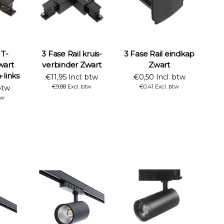
 T-
3 Fase Rail kruis-
3 Fase Rail eindkap
wart
verbinder Zwart
Zwart
links
€11,95 Incl. btw
€0,50 Incl. btw
€9,88 Excl. btw
€0,41 Excl. btw
btw
tw