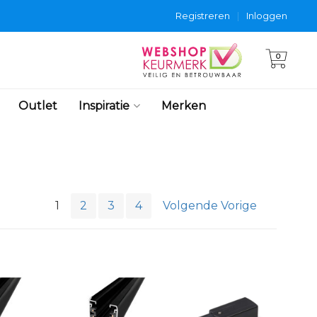
Registreren
|
Inloggen
0
Outlet
Inspiratie
Merken
1
2
3
4
Volgende Vorige