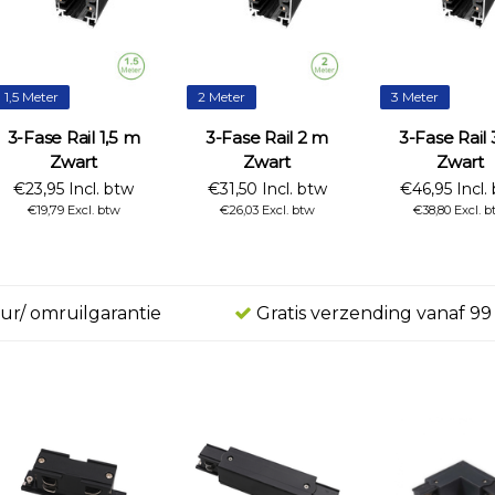
1,5 Meter
2 Meter
3 Meter
3-Fase Rail 1,5 m
3-Fase Rail 2 m
3-Fase Rail
Zwart
Zwart
Zwart
€23,95 Incl. btw
€31,50 Incl. btw
€46,95 Incl.
€19,79 Excl. btw
€26,03 Excl. btw
€38,80 Excl. 
ur/ omruilgarantie
Gratis verzending vanaf 99