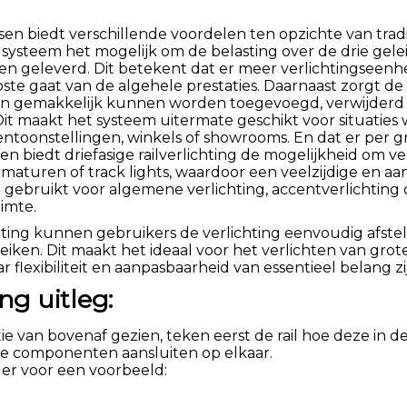
sen biedt verschillende voordelen ten opzichte van trad
 systeem het mogelijk om de belasting over de drie gel
 geleverd. Dit betekent dat er meer verlichtingseen
ste gaat van de algehele prestaties. Daarnaast zorgt de fl
n gemakkelijk kunnen worden toegevoegd, verwijderd of
t maakt het systeem uitermate geschikt voor situaties 
 tentoonstellingen, winkels of showrooms. En dat er per
n biedt driefasige railverlichting de mogelijkheid om ve
rmaturen of track lights, waardoor een veelzijdige en aa
ebruikt voor algemene verlichting, accentverlichting of
imte.
chting kunnen gebruikers de verlichting eenvoudig afste
reiken. Dit maakt het ideaal voor het verlichten van grote
r flexibiliteit en aanpasbaarheid van essentieel belang zi
ing uitleg:
atie van bovenaf gezien, teken eerst de rail hoe deze in 
alle componenten aansluiten op elkaar.
der voor een voorbeeld: