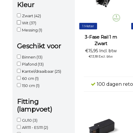
Kleur
Zwart
(42)
Wit
(37)
1 Meter
Messing
(1)
3-Fase Rail 1 m
Zwart
Geschikt voor
€15,95 Incl. btw
€13,18 Excl. btw
Binnen
(13)
Plafond
(13)
Kantel/draaibaar
(25)
60 cm
(1)
100 dagen reto
150 cm
(1)
Fitting
(lampvoet)
GU10
(3)
AR111 - ES111
(2)