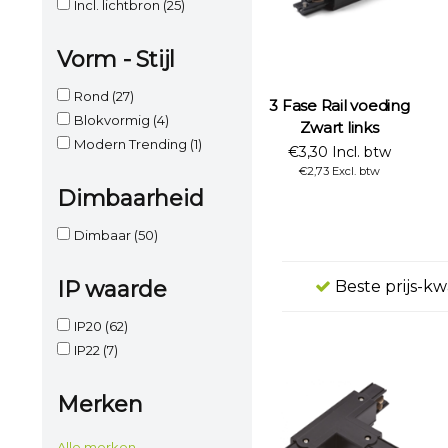
Incl. lichtbron
(25)
Vorm - Stijl
Rond
(27)
3 Fase Rail voeding
Blokvormig
(4)
Zwart links
Modern Trending
(1)
€3,30 Incl. btw
€2,73 Excl. btw
Dimbaarheid
Dimbaar
(50)
IP waarde
Beste prijs-kw
IP20
(62)
IP22
(7)
Merken
Alle merken