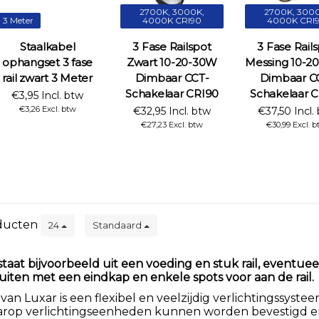
2700K, 3000K,
2700K, 3000
3 Meter
4000K CRI90
4000K CRI
Staalkabel
3 Fase Railspot
3 Fase Rail
ophangset 3 fase
Zwart 10-20-30W
Messing 10-2
rail zwart 3 Meter
Dimbaar CCT-
Dimbaar C
Schakelaar CRI90
Schakelaar 
€3,95 Incl. btw
€3,26 Excl. btw
€32,95 Incl. btw
€37,50 Incl.
€27,23 Excl. btw
€30,99 Excl. 
ducten
24
Standaard
bestaat bijvoorbeeld uit een voeding en stuk rail, event
luiten met een eindkap en enkele spots voor aan de rail.
g van Luxar is een flexibel en veelzijdig verlichtingssyste
arop verlichtingseenheden kunnen worden bevestigd en v