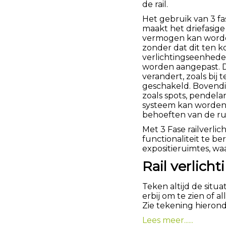
de rail.
Het gebruik van 3 fa
maakt het driefasige
vermogen kan worden
zonder dat dit ten ko
verlichtingseenhede
worden aangepast. Di
verandert, zoals bij
geschakeld. Bovendie
zoals spots, pendela
systeem kan worden g
behoeften van de ru
Met 3 Fase railverli
functionaliteit te be
expositieruimtes, waa
Rail verlicht
Teken altijd de situ
erbij om te zien of 
Zie tekening hieron
Lees meer......