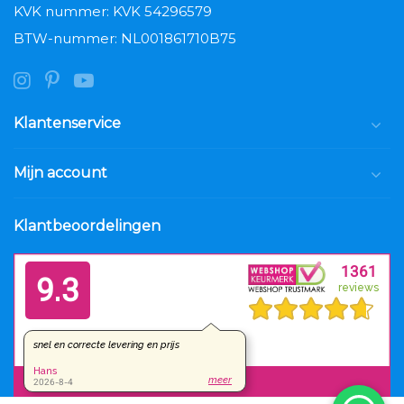
KVK nummer: KVK 54296579
BTW-nummer: NL001861710B75
Klantenservice
Mijn account
Klantbeoordelingen