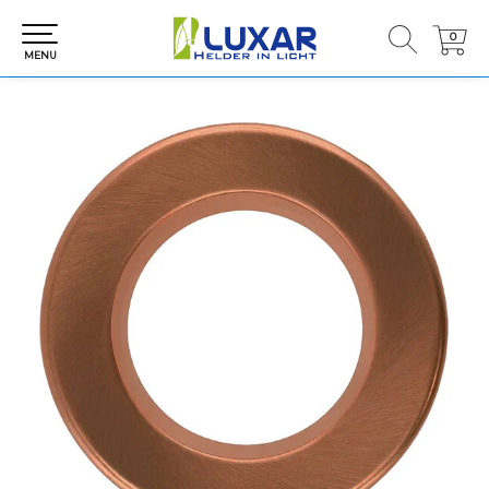
0
0
MENU