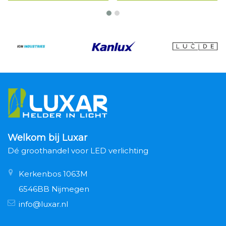
Welkom bij Luxar
Dé groothandel voor LED verlichting
Kerkenbos 1063M
6546BB Nijmegen
info@luxar.nl