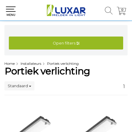
0
0
MENU
Open filters
Home
Installateurs
Portiek verlichting
Portiek verlichting
Standaard
1