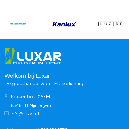
Welkom bij Luxar
Dé groothandel voor LED verlichting
Kerkenbos 1063M
6546BB Nijmegen
info@luxar.nl