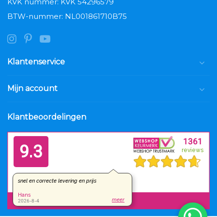
KVK nummer: KVK 54296579
BTW-nummer: NL001861710B75
Klantenservice
Mijn account
Klantbeoordelingen