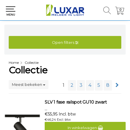
0
0
MENU
Open filters
Home
Collectie
Collectie
Meest bekeken
1
2
3
4
5
8
SLV 1 fase railspot GU10 zwart
...
€55,95 Incl. btw
€46,24 Excl. btw
In winkelwagen