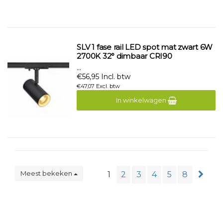
SLV 1 fase rail LED spot mat zwart 6W
2700K 32° dimbaar CRI90
...
€56,95 Incl. btw
€47,07 Excl. btw
In winkelwagen
Meest bekeken
1
2
3
4
5
8