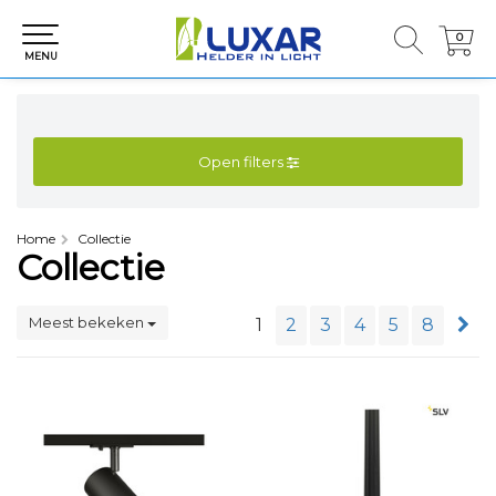
0
0
MENU
Open filters
Home
Collectie
Collectie
Meest bekeken
1
2
3
4
5
8