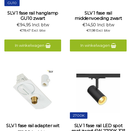
GU10
SLV 1 fase rail hanglamp
SLV 1 fase rail
GU10 zwart
middenvoeding zwart
€94,95 Incl. btw
€14,50 Incl. btw
€78,47 Excl. btw
€11,98 Excl. btw
In winkelwagen
In winkelwagen
2700K
SLV 1 fase rail adapter wit
SLV 1 fase rail LED spot
mat zwart 6W 2700K 32°