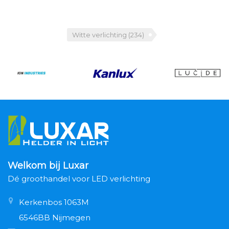
Witte verlichting
(234)
Welkom bij Luxar
Dé groothandel voor LED verlichting
Kerkenbos 1063M
6546BB Nijmegen