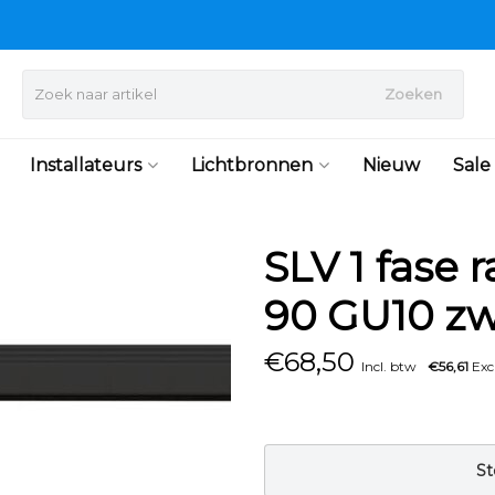
Zoeken
Installateurs
Lichtbronnen
Nieuw
Sale
SLV 1 fase 
90 GU10 zw
€
68,50
Incl. btw
€56,61
Exc
St