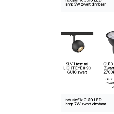
inclusief 1x GU10 LED
lamp 5W zwart dimbaar
SLV 1 fase rail
GU10
LIGHT EYE® 90
Zwar
GU10 zwart
2700
GU10
Zwar
inclusief 1x GU10 LED
lamp 7W zwart dimbaar