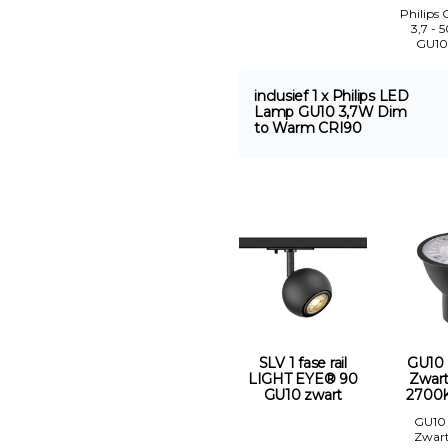
Philips
3,7 - 
GU10
inclusief 1 x Philips LED
Lamp GU10 3,7W Dim
to Warm CRI90
SLV 1 fase rail
GU10
LIGHT EYE® 90
Zwar
GU10 zwart
2700K
GU10
Zwar