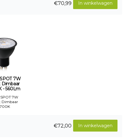
€70,99
In winkelwagen
 SPOT 7W
t Dimbaar
K - 560Lm
 SPOT 7W
t Dimbaar
2700K
€72,00
In winkelwagen