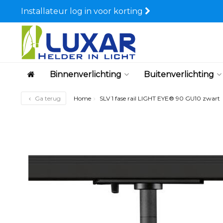
Installateur log in voor korting
Binnenverlichting
Buitenverlichting
Ga terug
Home
SLV 1 fase rail LIGHT EYE® 90 GU10 zwart