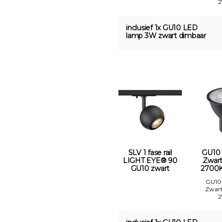
inclusief 1x GU10 LED
lamp 3W zwart dimbaar
SLV 1 fase rail
GU10
LIGHT EYE® 90
Zwar
GU10 zwart
2700K
GU10
Zwar