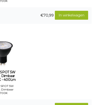
2700K
€70,99
In winkelwagen
 SPOT 5W
t Dimbaar
 - 400Lm
 SPOT 5W
t Dimbaar
2700K