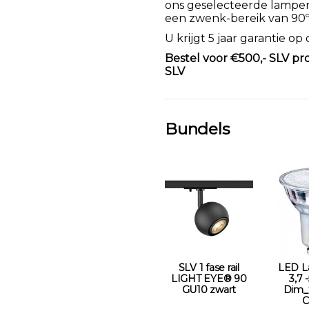
ons geselecteerde lampen
een zwenk-bereik van 90º
U krijgt 5 jaar garantie op
Bestel voor €500,- SLV pr
SLV
Bundels
SLV 1 fase rail
LED L
LIGHT EYE® 90
3,7 
GU10 zwart
Dim_
C