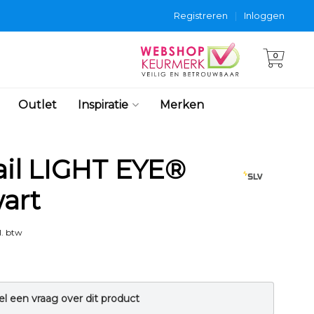
Registreren
|
Inloggen
0
Outlet
Inspiratie
Merken
rail LIGHT EYE®
art
l. btw
el een vraag over dit product