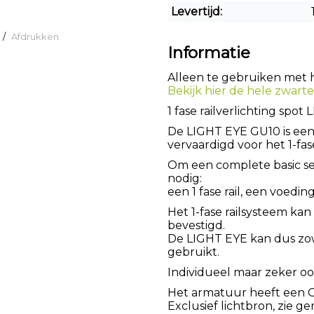
Levertijd:
/
Afdrukken
Informatie
Alleen te gebruiken met he
Bekijk hier de hele zwarte 
1 fase railverlichting spo
De LIGHT EYE GU10 is een 
vervaardigd voor het 1-fas
Om een complete basic s
nodig:
een 1 fase rail, een voedi
Het 1-fase railsysteem ka
bevestigd.
De LIGHT EYE kan dus zo
gebruikt.
Individueel maar zeker o
Het armatuur heeft een GU
Exclusief lichtbron, zie 