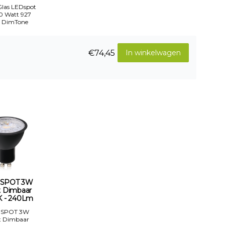
 Glas LEDspot
50 Watt 927
 DimTone
€74,45
In winkelwagen
 SPOT 3W
t Dimbaar
 - 240Lm
 SPOT 3W
t Dimbaar