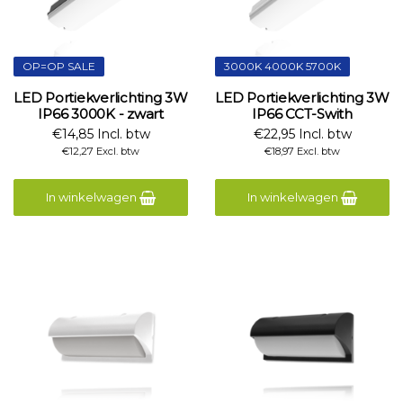
OP=OP SALE
3000K 4000K 5700K
LED Portiekverlichting 3W
LED Portiekverlichting 3W
IP66 3000K - zwart
IP66 CCT-Swith
€14,85 Incl. btw
€22,95 Incl. btw
€12,27 Excl. btw
€18,97 Excl. btw
In winkelwagen
In winkelwagen