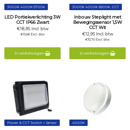
3000K 4000K 5700K
3000K 4000K 6500K, CCT
LED Portiekverlichting 3W
Inbouw Steplight met
CCT IP66 Zwart
Bewegingssensor 1,5W
CCT Wit
€18,95 Incl. btw
€12,95 Incl. btw
€15,66 Excl. btw
€10,70 Excl. btw
In winkelwagen
In winkelwagen
Power & CCT Switch + Sensor
4000K