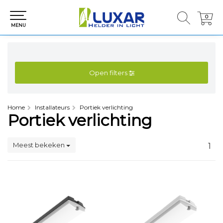
0
0
MENU
Open filters
Home
Installateurs
Portiek verlichting
Portiek verlichting
Meest bekeken
1