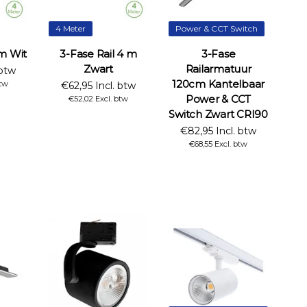
4 Meter
Power & CCT Switch
 m Wit
3-Fase Rail 4 m
3-Fase
Zwart
Railarmatuur
 btw
120cm Kantelbaar
btw
€62,95 Incl. btw
Power & CCT
€52,02 Excl. btw
Switch Zwart CRI90
€82,95 Incl. btw
€68,55 Excl. btw