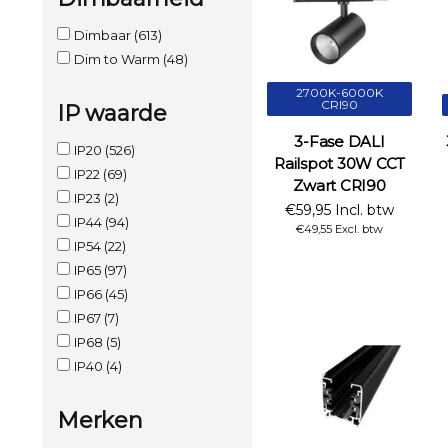
Dimbaar
(613)
Dim to Warm
(48)
2700K-6000K
CRI90
IP waarde
3-Fase DALI
IP20
(526)
Railspot 30W CCT
IP22
(69)
Zwart CRI90
IP23
(2)
€59,95 Incl. btw
IP44
(94)
€49,55 Excl. btw
IP54
(22)
IP65
(97)
IP66
(45)
IP67
(7)
IP68
(5)
IP40
(4)
Merken