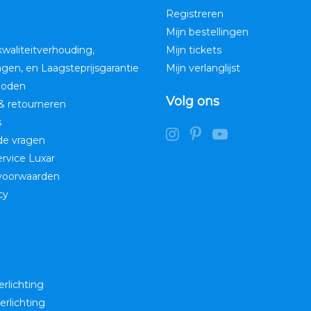
Registreren
Mijn bestellingen
kwaliteitverhouding,
Mijn tickets
ngen, en Laagsteprijsgarantie
Mijn verlanglijst
hoden
Volg ons
& retourneren
s
de vragen
service Luxar
voorwaarden
cy
erlichting
erlichting