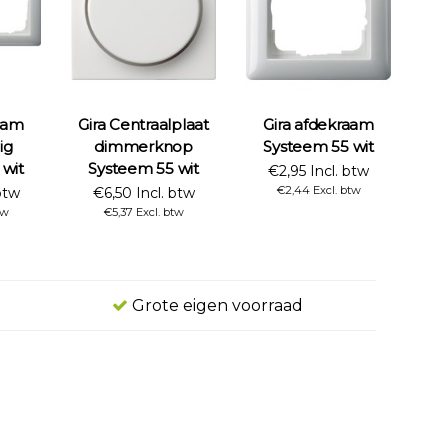
raam
Gira Centraalplaat
Gira afdekraam
ig
dimmerknop
Systeem 55 wit
 wit
Systeem 55 wit
€2,95 Incl. btw
€2,44 Excl. btw
btw
€6,50 Incl. btw
tw
€5,37 Excl. btw
Grote eigen voorraad