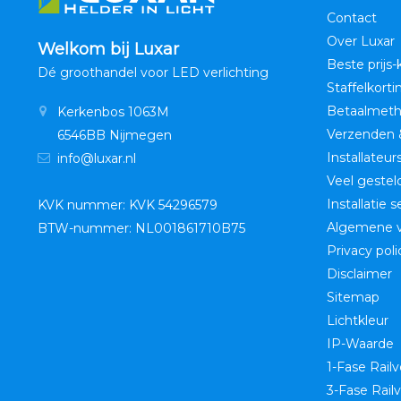
Contact
Over Luxar
Welkom bij Luxar
Beste prijs-
Dé groothandel voor LED verlichting
Staffelkorti
Betaalmet
Kerkenbos 1063M
Verzenden 
6546BB Nijmegen
Installateur
info@luxar.nl
Veel gestel
Installatie 
KVK nummer: KVK 54296579
Algemene 
BTW-nummer: NL001861710B75
Privacy poli
Disclaimer
Sitemap
Lichtkleur
IP-Waarde
1-Fase Railv
3-Fase Railv