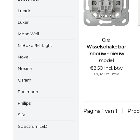
Lucide
Luxar
Mean Well
Gira
MiBoxer/Mi-Light
Wisselschakelaar
inbouw - nieuw
Nova
model
€8,50 Incl. btw
Noxion
€7,02 Excl. btw
Osram
Paulmann
Philips
Pagina 1 van 1
|
Prod
SLV
Spectrum LED