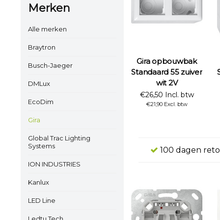
Merken
Alle merken
Braytron
Gira opbouwbak
Busch-Jaeger
Standaard 55 zuiver
wit 2V
DMLux
€26,50 Incl. btw
EcoDim
€21,90 Excl. btw
Gira
Global Trac Lighting
Systems
100 dagen reto
ION INDUSTRIES
Kanlux
LED Line
Ledtu Tech