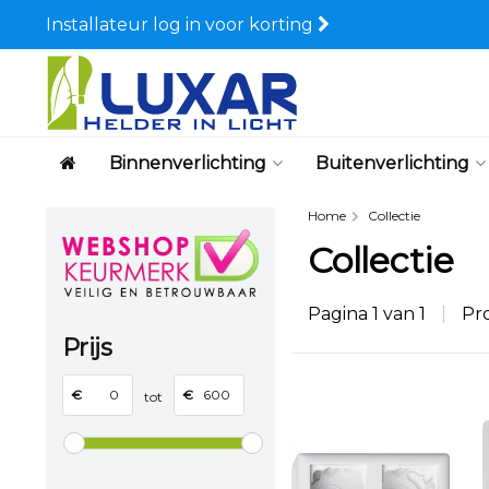
Installateur log in voor korting
Binnenverlichting
Buitenverlichting
Home
Collectie
Collectie
Pagina 1 van 1
|
Pr
Prijs
€
€
tot