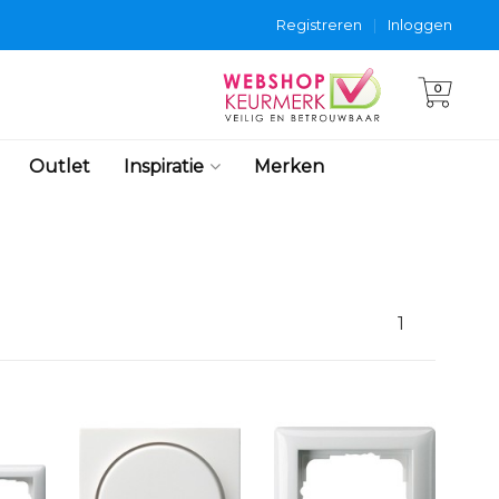
Registreren
|
Inloggen
0
Outlet
Inspiratie
Merken
1