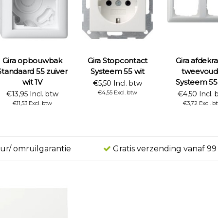
Gira opbouwbak
Gira Stopcontact
Gira afdek
Standaard 55 zuiver
Systeem 55 wit
tweevoud
wit 1V
Systeem 55
€5,50 Incl. btw
€4,55 Excl. btw
€13,95 Incl. btw
€4,50 Incl. 
€11,53 Excl. btw
€3,72 Excl. b
ur/ omruilgarantie
Gratis verzending vanaf 99