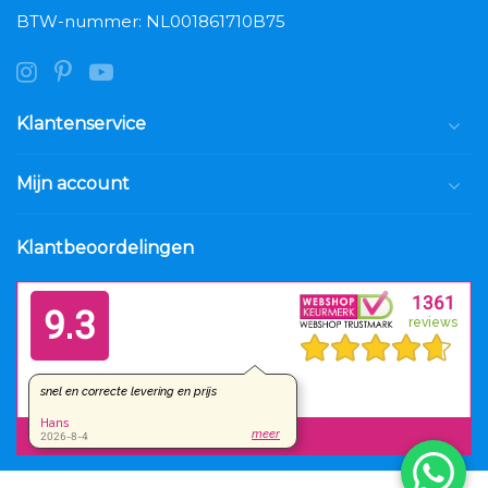
BTW-nummer: NL001861710B75
Klantenservice
Mijn account
Klantbeoordelingen