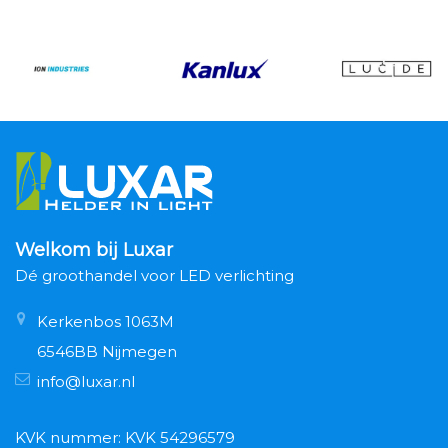
Welkom bij Luxar
Dé groothandel voor LED verlichting
Kerkenbos 1063M
6546BB Nijmegen
info@luxar.nl
KVK nummer: KVK 54296579