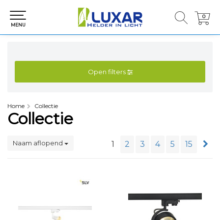
0
0
MENU
Open filters
Home
Collectie
Collectie
Naam aflopend
1
2
3
4
5
15