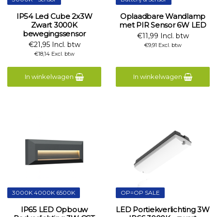
IP54 Led Cube 2x3W
Oplaadbare Wandlamp
Zwart 3000K
met PIR Sensor 6W LED
bewegingssensor
€11,99 Incl. btw
€21,95 Incl. btw
€9,91 Excl. btw
€18,14 Excl. btw
In winkelwagen
In winkelwagen
3000K 4000K 6500K
OP=OP SALE
IP65 LED Opbouw
LED Portiekverlichting 3W