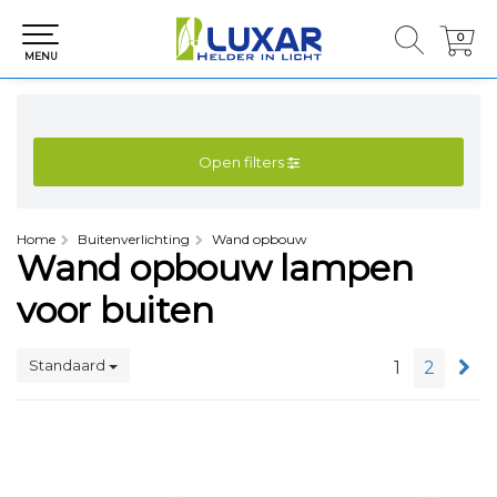
0
0
MENU
Open filters
Home
Buitenverlichting
Wand opbouw
Wand opbouw lampen
voor buiten
Standaard
1
2