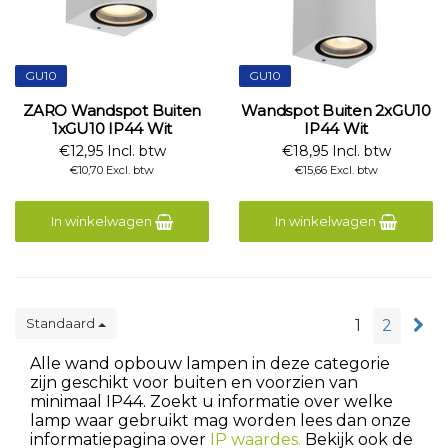
GU10
GU10
ZARO Wandspot Buiten
Wandspot Buiten 2xGU10
1xGU10 IP44 Wit
IP44 Wit
€12,95 Incl. btw
€18,95 Incl. btw
€10,70 Excl. btw
€15,66 Excl. btw
In winkelwagen
In winkelwagen
Standaard
1
2
Alle wand opbouw lampen in deze categorie
zijn geschikt voor buiten en voorzien van
minimaal IP44. Zoekt u informatie over welke
lamp waar gebruikt mag worden lees dan onze
informatiepagina over
IP waardes.
Bekijk ook de