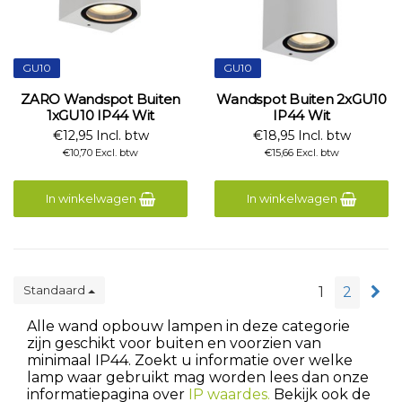
GU10
GU10
ZARO Wandspot Buiten
Wandspot Buiten 2xGU10
1xGU10 IP44 Wit
IP44 Wit
€12,95 Incl. btw
€18,95 Incl. btw
€10,70 Excl. btw
€15,66 Excl. btw
In winkelwagen
In winkelwagen
Standaard
1
2
Alle wand opbouw lampen in deze categorie
zijn geschikt voor buiten en voorzien van
minimaal IP44. Zoekt u informatie over welke
lamp waar gebruikt mag worden lees dan onze
informatiepagina over
IP waardes.
Bekijk ook de