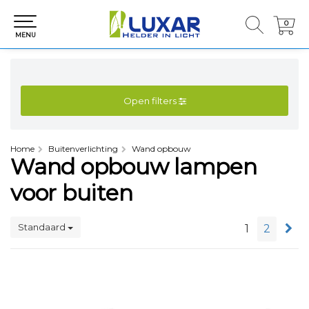
0
0
MENU
Open filters
Home
Buitenverlichting
Wand opbouw
Wand opbouw lampen
voor buiten
Standaard
1
2