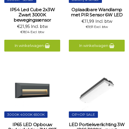
IP54 Led Cube 2x3W
Oplaadbare Wandlamp
Zwart 3000K
met PIR Sensor 6W LED
bewegingssensor
€11,99 Incl. btw
€21,95 Incl. btw
€9,91 Excl. btw
€18,14 Excl. btw
In winkelwagen
In winkelwagen
3000K 4000K 6500K
OP=OP SALE
IP65 LED Opbouw
LED Portiekverlichting 3W