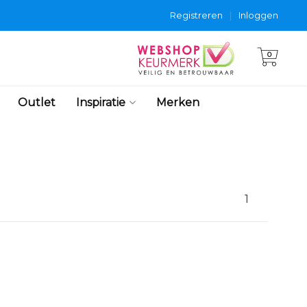
Registreren
|
Inloggen
0
Outlet
Inspiratie
Merken
1