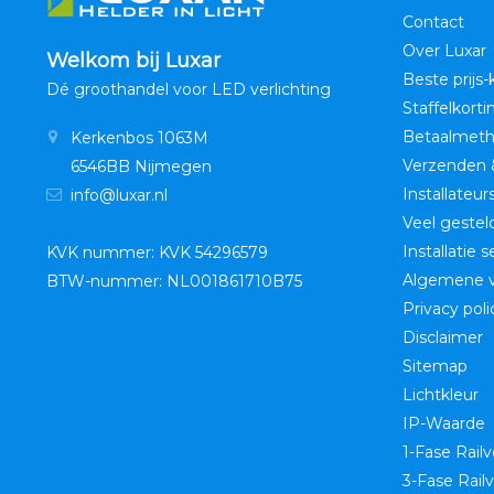
Contact
Over Luxar
Welkom bij Luxar
Beste prijs-
Dé groothandel voor LED verlichting
Staffelkorti
Betaalmet
Kerkenbos 1063M
Verzenden 
6546BB Nijmegen
Installateur
info@luxar.nl
Veel gestel
Installatie 
KVK nummer: KVK 54296579
Algemene 
BTW-nummer: NL001861710B75
Privacy poli
Disclaimer
Sitemap
Lichtkleur
IP-Waarde
1-Fase Railv
3-Fase Railv