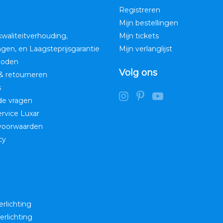
Registreren
Mijn bestellingen
kwaliteitverhouding,
Mijn tickets
ngen, en Laagsteprijsgarantie
Mijn verlanglijst
hoden
Volg ons
& retourneren
s
de vragen
service Luxar
voorwaarden
cy
erlichting
erlichting