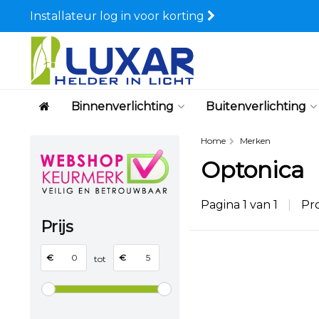
Installateur log in voor korting
Binnenverlichting
Buitenverlichting
Home
Merken
Optonica
Pagina 1 van 1
|
Pr
Prijs
€
€
tot