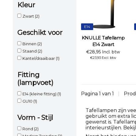
Kleur
Zwart
(2)
E14
Geschikt voor
KNULLE Tafellamp
Binnen
(2)
E14 Zwart
Staand
(2)
€28,95 Incl. btw
€23,93 Excl. btw
Kantel/draaibaar
(1)
Fitting
(lampvoet)
Pagina 1 van 1
|
Prod
E14 (kleine fitting)
(1)
GU10
(1)
Tafellampen zijn vee
gebruikt om extra li
Vorm - Stijl
gewenst is. Tafellamp
interieurstijlen. Bek
Rond
(2)
Modern Trending
(2)