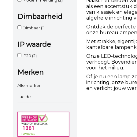
Naast het bieden va
als een accentstuk da
van klassiek en eleg
Dimbaarheid
algehele inrichting 
Ontdek de perfecte 
Dimbaar
(1)
onze bureaulampen co
Met strakke, eigenti
IP waarde
kantelbare lampenkap
IP20
(2)
Onze LED-technologie
verhoogt. Bovendien 
voor het milieu.
Merken
Of je nu een lamp zo
inrichting, onze bur
Alle merken
en verlicht jouw we
Lucide