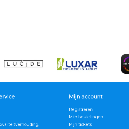
ervice
Mijn account
Registreren
Mijn bestellingen
kwaliteitverhouding,
Mijn tickets