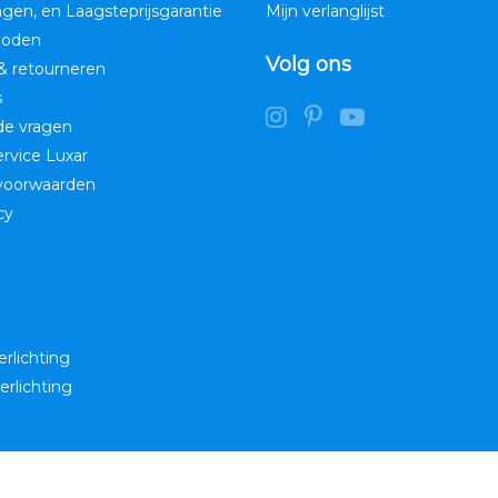
ngen, en Laagsteprijsgarantie
Mijn verlanglijst
hoden
Volg ons
& retourneren
s
de vragen
service Luxar
voorwaarden
cy
erlichting
erlichting