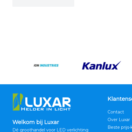
Klantens
Contact
Over Luxar
Welkom bij Luxar
Beste prijs-
Dé groothandel voor LED verlichting