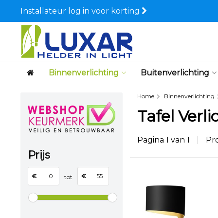
Installateur log in voor korting
Binnenverlichting
Buitenverlichting
Home
Binnenverlichting
Tafel Verl
Pagina 1 van 1
|
Pr
Prijs
€
€
tot