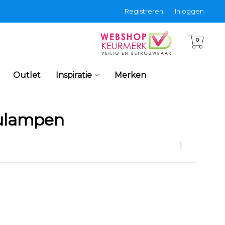
Registreren
|
Inloggen
0
Outlet
Inspiratie
Merken
aulampen
1