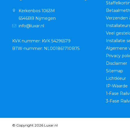
Staffelkorti
Betaalmet
Kerkenbos 1063M
Verzenden 
6546BB Nijmegen
Installateur
info@luxar.nl
Veel gestel
Installatie 
KVK nummer: KVK 54296579
Algemene 
BTW-nummer: NL001861710B75
Privacy poli
Disclaimer
Sitemap
Lichtkleur
IP-Waarde
1-Fase Railv
3-Fase Railv
© Copyright 2026 Luxar.nl