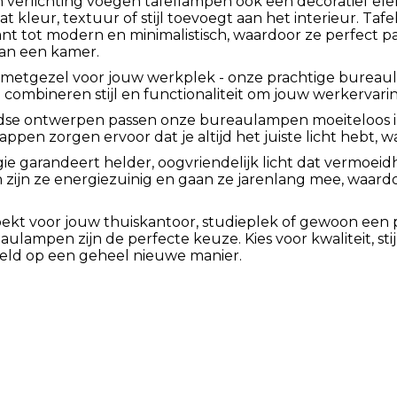
n verlichting voegen tafellampen ook een decoratief e
t kleur, textuur of stijl toevoegt aan het interieur. Taf
ant tot modern en minimalistisch, waardoor ze perfect p
van een kamer.
metgezel voor jouw werkplek - onze prachtige bureaula
mbineren stijl en functionaliteit om jouw werkervaring
jdse ontwerpen passen onze bureaulampen moeiteloos in 
pen zorgen ervoor dat je altijd het juiste licht hebt, wa
 garandeert helder, oogvriendelijk licht dat vermoeidh
zijn ze energiezuinig en gaan ze jarenlang mee, waardoo
ekt voor jouw thuiskantoor, studieplek of gewoon een p
eaulampen zijn de perfecte keuze. Kies voor kwaliteit, s
reld op een geheel nieuwe manier.